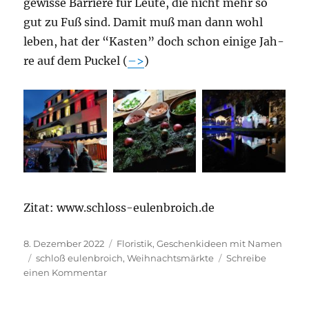
gewis­se Bar­rie­re für Leu­te, die nicht mehr so
gut zu Fuß sind. Damit muß man dann wohl
leben, hat der “Kas­ten” doch schon eini­ge Jah­
re auf dem Puckel (
–>
)
Zitat: www.schloss-eulenbroich.de
Veröffentlicht
Kategorien
8. Dezember 2022
Floristik
,
Geschenkideen mit Namen
am
Schlagwörter
schloß eulenbroich
,
Weihnachtsmärkte
Schreibe
zu
einen Kommentar
Weihnachtsmarkt
Schloss