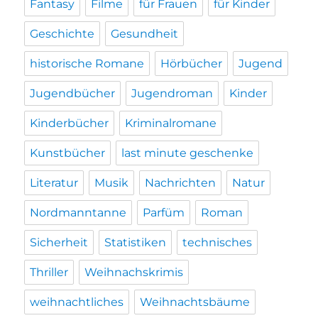
Fantasy
Filme
für Frauen
für Kinder
Geschichte
Gesundheit
historische Romane
Hörbücher
Jugend
Jugendbücher
Jugendroman
Kinder
Kinderbücher
Kriminalromane
Kunstbücher
last minute geschenke
Literatur
Musik
Nachrichten
Natur
Nordmanntanne
Parfüm
Roman
Sicherheit
Statistiken
technisches
Thriller
Weihnachskrimis
weihnachtliches
Weihnachtsbäume