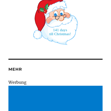
141 days
till Christmas!
MEHR
Wer­bung