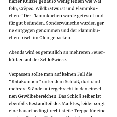
haf­ter Kulis­se genau­so wenig feh­len wie Waf­
feln, Crê­pes, Wild­brat­wurst und Flamm­ku­
chen.” Der Flamm­ku­chen wur­de getes­tet und
für gut befun­den. Son­der­wün­sche wur­den ger­
ne ent­ge­gen genom­men und der Flamm­ku­
chen frisch im Ofen gebacken.
Abends wird es gemüt­lich an meh­re­ren Feu­er­
kör­ben auf der Schloßwiese.
Ver­pas­sen soll­te man auf kei­nen Fall die
“Kata­kom­ben” unter dem Schloß, dort sind
meh­re­re Stän­de unter­ge­bracht in den ein­zel­
nen Gewöl­be­be­rei­chen. Das Schloß sel­ber ist
eben­falls Bestand­teil des Mark­tes, lei­der sorgt
eine bau­art­be­dingt recht stei­le Trep­pe für eine