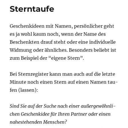
Eulenbroich
Sterntaufe
Geschenk­ideen mit Namen, per­sön­li­cher geht
es ja wohl kaum noch, wenn der Name des
Beschenk­ten drauf steht oder eine indi­vi­du­el­le
Wid­mung oder ähn­li­ches. Beson­ders beliebt ist
zum Bei­spiel der “eige­ne Stern”.
Bei Stern­re­gis­ter kann man auch auf die letz­te
Minu­te noch einen Stern auf einen Namen tau­
fen (las­sen):
Sind Sie auf der Suche nach einer außer­ge­wöhn­li­
chen Geschenk­idee für Ihren Part­ner oder einen
nahe­ste­hen­den Menschen?