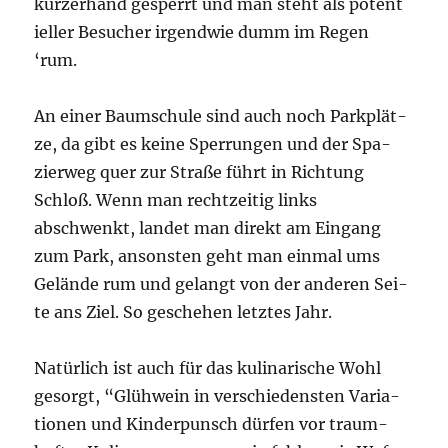
kur­zer­hand gesperrt und man steht als poten­t
i­el­ler Besu­cher irgend­wie dumm im Regen
‘rum.
An einer Baum­schu­le sind auch noch Park­plät­
ze, da gibt es kei­ne Sper­run­gen und der Spa­
zier­weg quer zur Stra­ße führt in Rich­tung
Schloß. Wenn man recht­zei­tig links
abschwenkt, lan­det man direkt am Ein­gang
zum Park, ansons­ten geht man ein­mal ums
Gelän­de rum und gelangt von der ande­ren Sei­
te ans Ziel. So gesche­hen letz­tes Jahr.
Natür­lich ist auch für das kuli­na­ri­sche Wohl
gesorgt, “Glüh­wein in ver­schie­dens­ten Varia­
tio­nen und Kin­der­punsch dür­fen vor traum­