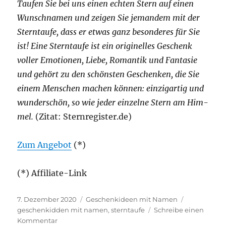
Tau­fen Sie bei uns einen ech­ten Stern auf einen
Wunsch­na­men und zei­gen Sie jeman­dem mit der
Stern­tau­fe, dass er etwas ganz beson­de­res für Sie
ist! Eine Stern­tau­fe ist ein ori­gi­nel­les Geschenk
vol­ler Emo­tio­nen, Lie­be, Roman­tik und Fan­ta­sie
und gehört zu den schöns­ten Geschen­ken, die Sie
einem Men­schen machen kön­nen: ein­zig­ar­tig und
wun­der­schön, so wie jeder ein­zel­ne Stern am Him­
mel.
(Zitat: Sternregister.de)
Zum Ange­bot
(*)
(*) Affi­lia­te-Link
Veröffentlicht
Kategorien
Schlagwört
7. Dezember 2020
Geschenkideen mit Namen
am
geschenkidden mit namen
,
sterntaufe
Schreibe einen
zu
Kommentar