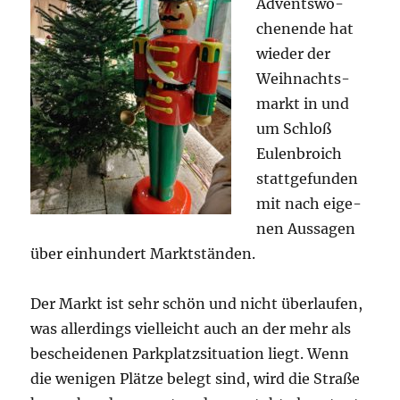
Advents­wo­
chen­en­de hat
wie­der der
Weih­nachts­
markt in und
um Schloß
Eulen­broich
statt­ge­fun­den
mit nach eige­
nen Aus­sa­gen
über ein­hun­dert Marktständen.
Der Markt ist sehr schön und nicht über­lau­fen,
was aller­dings viel­leicht auch an der mehr als
beschei­de­nen Park­platz­si­tua­ti­on liegt. Wenn
die weni­gen Plät­ze belegt sind, wird die Stra­ße