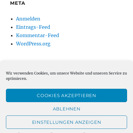
META
Anmelden
Eintrags-Feed
Kommentar-Feed
WordPress.org
Wir verwenden Cookies, um unsere Website und unseren Service zu
HELP ;-)
optimieren.
COOKIES AKZEPTIEREN
ABLEHNEN
EINSTELLUNGEN ANZEIGEN
Weihnachtsmann-online.net
Über / Impressum
Mit
Stolz präsentiert von WordPress