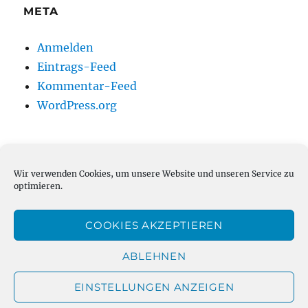
META
Anmelden
Eintrags-Feed
Kommentar-Feed
WordPress.org
Wir verwenden Cookies, um unsere Website und unseren Service zu
HELP ;-)
optimieren.
COOKIES AKZEPTIEREN
ABLEHNEN
EINSTELLUNGEN ANZEIGEN
Weihnachtsmann-online.net
Über / Impressum
Mit
Stolz präsentiert von WordPress