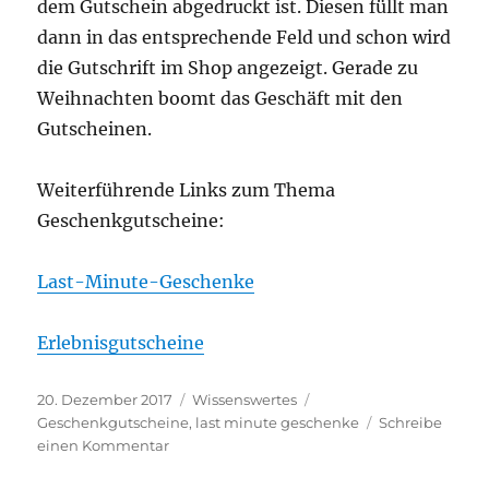
dem Gut­schein abge­druckt ist. Die­sen füllt man
dann in das ent­spre­chen­de Feld und schon wird
die Gut­schrift im Shop ange­zeigt. Gera­de zu
Weih­nach­ten boomt das Geschäft mit den
Gutscheinen.
Wei­ter­füh­ren­de Links zum The­ma
Geschenkgutscheine:
Last-Minu­te-Geschen­ke
Erleb­nis­gut­schei­ne
Veröffentlicht
Kategorien
Schlagwörter
20. Dezember 2017
Wissenswertes
am
Geschenkgutscheine
,
last minute geschenke
Schreibe
zu
einen Kommentar
Gutscheine