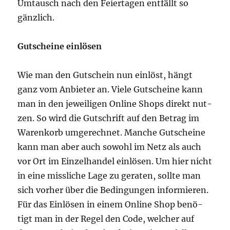
Umtausch nach den Fei­er­ta­gen ent­fällt so
gänzlich.
Gut­schei­ne einlösen
Wie man den Gut­schein nun ein­löst, hängt
ganz vom Anbie­ter an. Vie­le Gut­schei­ne kann
man in den jewei­li­gen Online Shops direkt nut­
zen. So wird die Gut­schrift auf den Betrag im
Waren­korb umge­rech­net. Man­che Gut­schei­ne
kann man aber auch sowohl im Netz als auch
vor Ort im Ein­zel­han­del ein­lö­sen. Um hier nicht
in eine miss­li­che Lage zu gera­ten, soll­te man
sich vor­her über die Bedin­gun­gen infor­mie­ren.
Für das Ein­lö­sen in einem Online Shop benö­
tigt man in der Regel den Code, wel­cher auf