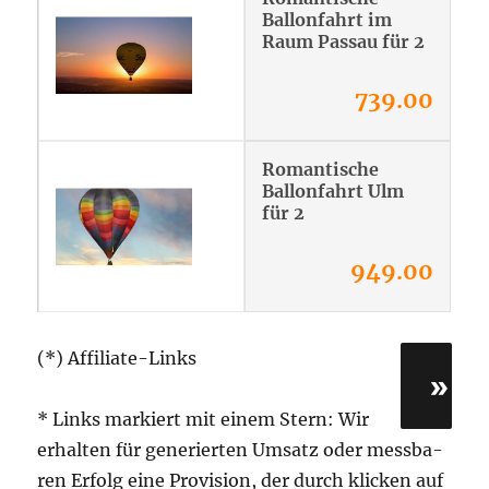
Ballonfahrt im
Raum Passau für 2
739.00
Romantische
Ballonfahrt Ulm
für 2
949.00
(*) Affi­lia­te-Links
»
* Links mar­kiert mit einem Stern: Wir
erhal­ten für gene­rier­ten Umsatz oder mess­ba­
ren Erfolg eine Pro­vi­si­on, der durch kli­cken auf