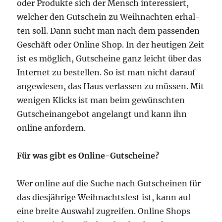
oder Pro­duk­te sich der Mensch inter­es­siert,
wel­cher den Gut­schein zu Weih­nach­ten erhal­
ten soll. Dann sucht man nach dem pas­sen­den
Geschäft oder Online Shop. In der heu­ti­gen Zeit
ist es mög­lich, Gut­schei­ne ganz leicht über das
Inter­net zu bestel­len. So ist man nicht dar­auf
ange­wie­sen, das Haus ver­las­sen zu müs­sen. Mit
weni­gen Klicks ist man beim gewünsch­ten
Gut­schein­an­ge­bot ange­langt und kann ihn
online anfordern.
Für was gibt es Online-Gutscheine?
Wer online auf die Suche nach Gut­schei­nen für
das dies­jäh­ri­ge Weih­nachts­fest ist, kann auf
eine brei­te Aus­wahl zugrei­fen. Online Shops