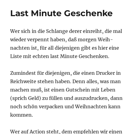
als
Geschenkidee
Last Minute Geschenke
Wer sich in die Schlan­ge derer ein­reiht, die mal
wie­der ver­pennt haben, daß mor­gen Weih­
nach­ten ist, für all die­je­ni­gen gibt es hier eine
Lis­te mit ech­ten last Minu­te Geschenken.
Zumin­dest für die­je­ni­gen, die einen Dru­cker in
Reich­wei­te ste­hen haben. Denn alles, was man
machen muß, ist einen Gut­schein mit Leben
(sprich Geld) zu fül­len und aus­zu­dru­cken, dann
noch schön ver­pa­cken und Weih­nach­ten kann
kommen.
Wer auf Action steht, dem emp­feh­len wir einen