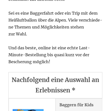
Sei es eine Bag­ger­fahrt oder ein Trip mit dem
Heiß­luft­bal­lon über die Alpen. Vie­le ver­schie­de­
ne The­men und Mög­lich­kei­ten ste­hen
zur Wahl.
Und das bes­te, online ist eine ech­te Last-
Minu­te-Bestel­lung bis qua­si kurz vor der
Besche­rung möglich!
Nachfolgend eine Auswahl an
Erlebnissen *
Baggern für Kids