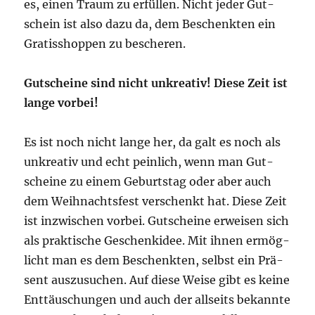
es, einen Traum zu erfül­len. Nicht jeder Gut­
schein ist also dazu da, dem Beschenk­ten ein
Gra­tis­shop­pen zu bescheren.
Gut­schei­ne sind nicht unkrea­tiv! Die­se Zeit ist
lan­ge vorbei!
Es ist noch nicht lan­ge her, da galt es noch als
unkrea­tiv und echt pein­lich, wenn man Gut­
schei­ne zu einem Geburts­tag oder aber auch
dem Weih­nachts­fest ver­schenkt hat. Die­se Zeit
ist inzwi­schen vor­bei. Gut­schei­ne erwei­sen sich
als prak­ti­sche Geschenk­idee. Mit ihnen ermög­
licht man es dem Beschenk­ten, selbst ein Prä­
sent aus­zu­su­chen. Auf die­se Wei­se gibt es kei­ne
Ent­täu­schun­gen und auch der all­seits bekann­te