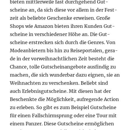
bie­ten mitt­ler­wei­le fast durch­ge­hend Gut­
schei­ne an, da sich die­se vor allem in der Fest­
zeit als belieb­te Geschen­ke erwei­sen. Gro­ße
Shops wie Ama­zon bie­ten ihren Kun­den Gut­
schei­ne in ver­schie­de­ner Höhe an. Die Gut­
schei­ne erstre­cken sich durch die Gen­res. Von
Mode­an­bie­tern bis hin zu Rei­se­por­ta­len, gera­
de in der vor­weih­nacht­li­chen Zeit besteht die
Chan­ce, tol­le Gut­schein­an­ge­bo­te aus­fin­dig zu
machen, die sich wun­der­bar dazu eig­nen, sie an
Weih­nach­ten zu ver­schen­ken. Beliebt sind
auch Erleb­nis­gut­schei­ne. Mit die­sen hat der
Beschenk­te die Mög­lich­keit, auf­re­gen­de Action
zu erle­ben. So gibt es zum Bei­spiel Gut­schei­ne
für einen Fall­schirm­sprung oder eine Tour mit
einem Pan­zer. Die­se Gut­schei­ne ermög­li­chen