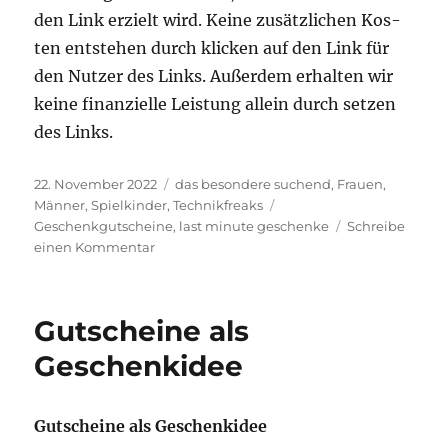
den Link erzielt wird. Kei­ne zusätz­li­chen Kos­
ten ent­ste­hen durch kli­cken auf den Link für
den Nut­zer des Links. Außer­dem erhal­ten wir
kei­ne finan­zi­el­le Leis­tung allein durch set­zen
des Links.
Veröffentlicht
Kategorien
22. November 2022
das besondere suchend
,
Frauen
,
am
Schlagwörter
Männer
,
Spielkinder
,
Technikfreaks
Geschenkgutscheine
,
last minute geschenke
Schreibe
zu
einen Kommentar
Erlebnisgutscheine
Gutscheine als
Geschenkidee
Gut­schei­ne als Geschenkidee