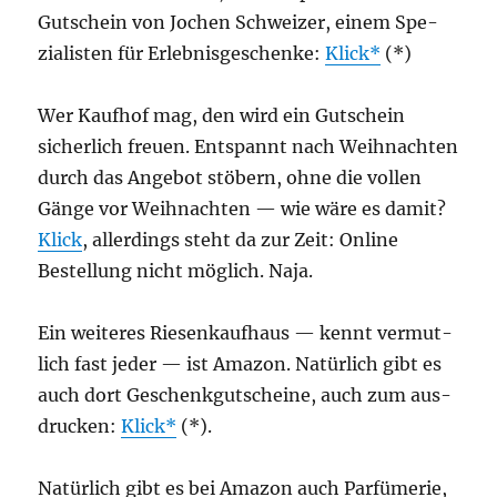
Gut­schein von Jochen Schwei­zer, einem Spe­
zia­lis­ten für Erleb­nis­ge­schen­ke:
Klick
(*)
Wer Kauf­hof mag, den wird ein Gut­schein
sicher­lich freu­en. Ent­spannt nach Weih­nach­ten
durch das Ange­bot stö­bern, ohne die vol­len
Gän­ge vor Weih­nach­ten — wie wäre es damit?
Klick
, aller­dings steht da zur Zeit: Online
Bestel­lung nicht mög­lich. Naja.
Ein wei­te­res Rie­sen­kauf­haus — kennt ver­mut­
lich fast jeder — ist Ama­zon. Natür­lich gibt es
auch dort Geschenk­gut­schei­ne, auch zum aus­
dru­cken:
Klick
(*).
Natür­lich gibt es bei Ama­zon auch Par­fü­me­rie,