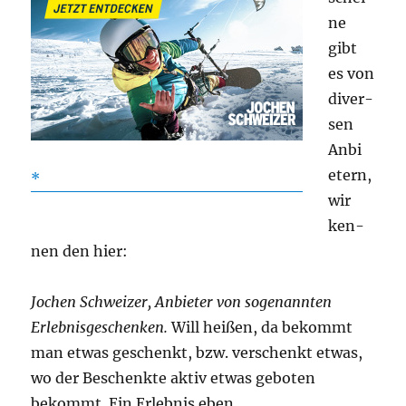
ne
gibt
es von
diver­
sen
Anbi
e­tern,
wir
ken­
nen den hier:
Jochen Schwei­zer, Anbie­ter von soge­nann­ten
Erleb­nis­ge­schen­ken.
Will hei­ßen, da bekommt
man etwas geschenkt, bzw. ver­schenkt etwas,
wo der Beschenk­te aktiv etwas gebo­ten
bekommt. Ein Erleb­nis eben.