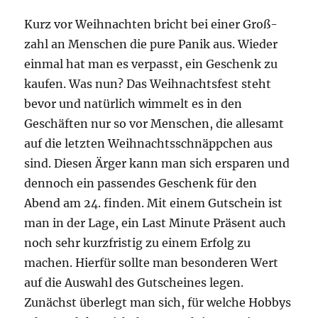
Kurz vor Weih­nach­ten bricht bei einer Groß­
zahl an Men­schen die pure Panik aus. Wie­der
ein­mal hat man es ver­passt, ein Geschenk zu
kau­fen. Was nun? Das Weih­nachts­fest steht
bevor und natür­lich wim­melt es in den
Geschäf­ten nur so vor Men­schen, die alle­samt
auf die letz­ten Weih­nachts­schnäpp­chen aus
sind. Die­sen Ärger kann man sich erspa­ren und
den­noch ein pas­sen­des Geschenk für den
Abend am 24. fin­den. Mit einem Gut­schein ist
man in der Lage, ein Last Minu­te Prä­sent auch
noch sehr kurz­fris­tig zu einem Erfolg zu
machen. Hier­für soll­te man beson­de­ren Wert
auf die Aus­wahl des Gut­schei­nes legen.
Zunächst über­legt man sich, für wel­che Hob­bys