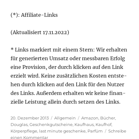
(*): Affi­lia­te-Links
(Aktua­li­siert 17.11.2022)
* Links mar­kiert mit einem Stern: Wir erhal­ten
für gene­rier­ten Umsatz oder mess­ba­ren Erfolg
eine Pro­vi­si­on, der durch kli­cken auf den Link
erzielt wird. Kei­ne zusätz­li­chen Kos­ten ent­ste­
hen durch kli­cken auf den Link für den Nut­zer
des Links. Außer­dem erhal­ten wir kei­ne finan­
zi­el­le Leis­tung allein durch set­zen des Links.
Veröffentlicht
Kategorien
Schlagwörter
20. Dezember 2013
Allgemein
Amazon
,
Bücher
,
am
Douglas
,
Geschenkgutscheine
,
Kaufhaus
,
Kaufhof
,
Körperpflege
,
last minute geschenke
,
Parfüm
Schreibe
zu
einen Kommentar