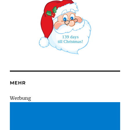
139 days
till Christmas!
MEHR
Wer­bung