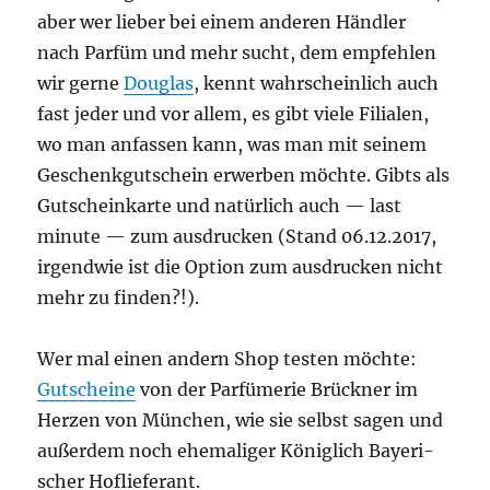
aber wer lie­ber bei einem ande­ren Händ­ler
nach Par­füm und mehr sucht, dem emp­feh­len
wir ger­ne
Dou­glas
, kennt wahr­schein­lich auch
fast jeder und vor allem, es gibt vie­le Filia­len,
wo man anfas­sen kann, was man mit sei­nem
Geschenk­gut­schein erwer­ben möch­te. Gibts als
Gut­schein­kar­te und natür­lich auch — last
minu­te — zum aus­dru­cken (Stand 06.12.2017,
irgend­wie ist die Opti­on zum aus­dru­cken nicht
mehr zu finden?!).
Wer mal einen andern Shop tes­ten möch­te:
Gut­schei­ne
von der Par­fü­me­rie Brück­ner im
Her­zen von Mün­chen, wie sie selbst sagen und
außer­dem noch ehe­ma­li­ger König­lich Baye­ri­
scher Hoflieferant.