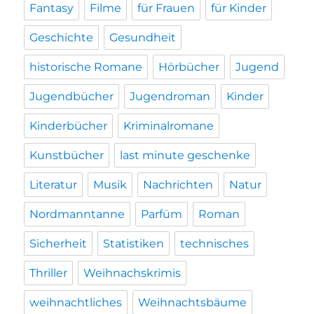
Fantasy
Filme
für Frauen
für Kinder
Geschichte
Gesundheit
historische Romane
Hörbücher
Jugend
Jugendbücher
Jugendroman
Kinder
Kinderbücher
Kriminalromane
Kunstbücher
last minute geschenke
Literatur
Musik
Nachrichten
Natur
Nordmanntanne
Parfüm
Roman
Sicherheit
Statistiken
technisches
Thriller
Weihnachskrimis
weihnachtliches
Weihnachtsbäume