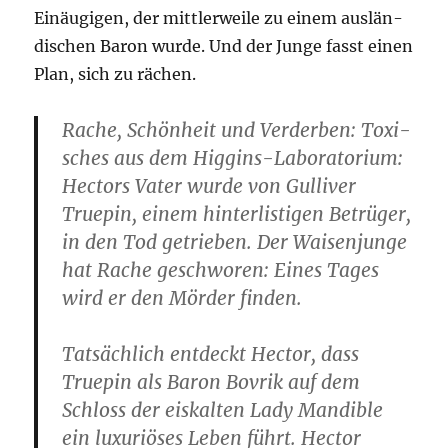
Ein­äu­gi­gen, der mitt­ler­wei­le zu einem aus­län­
di­schen Baron wur­de. Und der Jun­ge fasst einen
Plan, sich zu rächen.
Rache, Schön­heit und Ver­der­ben: Toxi­
sches aus dem Hig­gins-Labo­ra­to­ri­um:
Hec­tors Vater wur­de von Gul­li­ver
True­pin, einem hin­ter­lis­ti­gen Betrü­ger,
in den Tod getrie­ben. Der Wai­sen­jun­ge
hat Rache geschwo­ren: Eines Tages
wird er den Mör­der finden.
Tat­säch­lich ent­deckt Hec­tor, dass
True­pin als Baron Bovrik auf dem
Schloss der eis­kal­ten Lady Man­di­ble
ein luxu­riö­ses Leben führt. Hec­tor