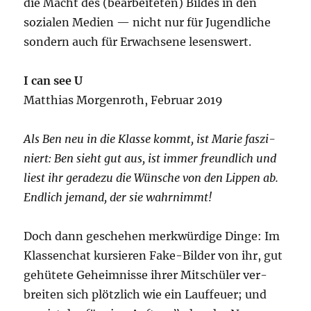
die Macht des (bear­bei­te­ten) Bil­des in den
sozia­len Medi­en — nicht nur für Jugend­li­che
son­dern auch für Erwach­se­ne lesenswert.
I can see U
Mat­thi­as Mor­gen­roth, Febru­ar 2019
Als Ben neu in die Klas­se kommt, ist Marie fas­zi­
niert: Ben sieht gut aus, ist immer freund­lich und
liest ihr gera­de­zu die Wün­sche von den Lip­pen ab.
End­lich jemand, der sie wahrnimmt!
Doch dann gesche­hen merk­wür­di­ge Din­ge: Im
Klas­sen­chat kur­sie­ren Fake-Bil­der von ihr, gut
gehü­te­te Geheim­nis­se ihrer Mit­schü­ler ver­
brei­ten sich plötz­lich wie ein Lauf­feu­er; und