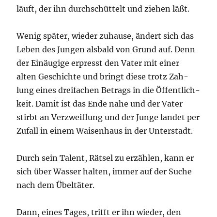
läuft, der ihn durch­schüt­telt und zie­hen läßt.
Wenig spä­ter, wie­der zuhau­se, ändert sich das
Leben des Jun­gen als­bald von Grund auf. Denn
der Ein­äu­gi­ge erpresst den Vater mit einer
alten Geschich­te und bringt die­se trotz Zah­
lung eines drei­fa­chen Betrags in die Öffent­lich­
keit. Damit ist das Ende nahe und der Vater
stirbt an Ver­zweif­lung und der Jun­ge lan­det per
Zufall in einem Wai­sen­haus in der Unterstadt.
Durch sein Talent, Rät­sel zu erzäh­len, kann er
sich über Was­ser hal­ten, immer auf der Suche
nach dem Übeltäter.
Dann, eines Tages, trifft er ihn wie­der, den