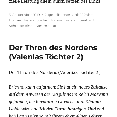
zi­el­le Leis­tung allein durch set­zen des Links.
Veröffentlicht
Kategorien
Schlagwörter
3. September 2019
Jugendbücher
ab 12 Jahre
,
am
Bücher
,
Jugendbücher
,
Jugendroman
,
Literatur
zu
Schreibe einen Kommentar
Die
Jugend
und
Der Thron des Nordens
die
digitale
(Valenias Töchter 2)
Zukunft…
Der Thron des Nor­dens (Vale­ni­as Töch­ter 2)
Bri­en­na kann auf­at­men: Sie hat ein neu­es Zuhau­se
auf dem Anwe­sen der McQuinns im Reich Mae­va­na
gefun­den, die Revo­lu­ti­on ist vor­bei und Köni­gin
Isol­de wird end­lich den Thron bestei­gen. Und end­
lich kann Bri­en­na mit ihrem ehe­ma­li­gen Leh­rer