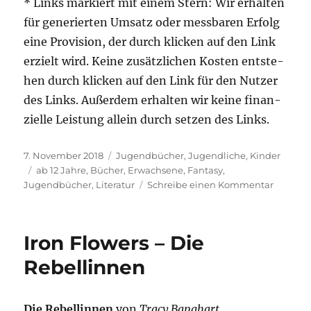
* Links mar­kiert mit einem Stern: Wir erhal­ten
für gene­rier­ten Umsatz oder mess­ba­ren Erfolg
eine Pro­vi­si­on, der durch kli­cken auf den Link
erzielt wird. Kei­ne zusätz­li­chen Kos­ten ent­ste­
hen durch kli­cken auf den Link für den Nut­zer
des Links. Außer­dem erhal­ten wir kei­ne finan­
zi­el­le Leis­tung allein durch set­zen des Links.
Veröffentlicht
Kategorien
7. November 2018
Jugendbücher
,
Jugendliche
,
Kinder
am
Schlagwörter
ab 12 Jahre
,
Bücher
,
Erwachsene
,
Fantasy
,
zu
Jugendbücher
,
Literatur
Schreibe einen Kommentar
Conside
—
Das
Iron Flowers – Die
Portal
Rebellinnen
Die Rebel­lin­nen
von
Tra­cy Bang­hart