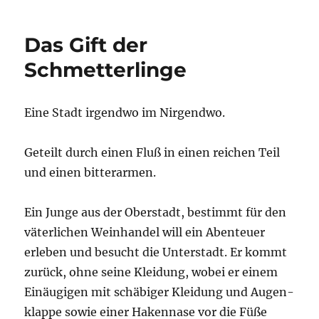
Gabe
der
Das Gift der
Auserwählten:
Die
Schmetterlinge
Chroniken
der
Verbliebenen.
Eine Stadt irgend­wo im Nirgendwo.
Band 3
Geteilt durch einen Fluß in einen rei­chen Teil
und einen bitterarmen.
Ein Jun­ge aus der Ober­stadt, bestimmt für den
väter­li­chen Wein­han­del will ein Aben­teu­er
erle­ben und besucht die Unter­stadt. Er kommt
zurück, ohne sei­ne Klei­dung, wobei er einem
Ein­äu­gi­gen mit schä­bi­ger Klei­dung und Augen­
klap­pe sowie einer Haken­na­se vor die Füße