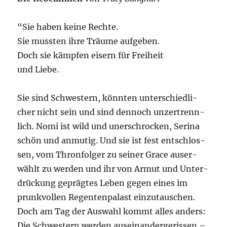
“Sie haben kei­ne Rechte.
Sie muss­ten ihre Träu­me aufgeben.
Doch sie kämp­fen eisern für Freiheit
und Liebe.
Sie sind Schwes­tern, könn­ten unter­schied­li­
cher nicht sein und sind den­noch unzer­trenn­
lich. Nomi ist wild und uner­schro­cken, Seri­na
schön und anmu­tig. Und sie ist fest ent­schlos­
sen, vom Thron­fol­ger zu sei­ner Grace aus­er­
wählt zu wer­den und ihr von Armut und Unter­
drü­ckung gepräg­tes Leben gegen eines im
prunk­vol­len Regen­ten­pa­last ein­zu­tau­schen.
Doch am Tag der Aus­wahl kommt alles anders:
Die Schwes­tern wer­den aus­ein­an­der­ge­ris­sen –