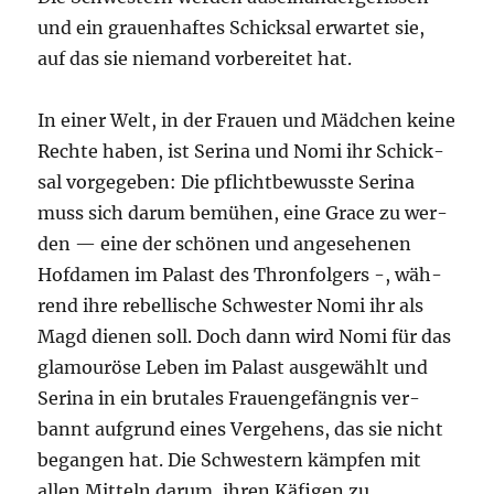
und ein grau­en­haf­tes Schick­sal erwar­tet sie,
auf das sie nie­mand vor­be­rei­tet hat.
In einer Welt, in der Frau­en und Mäd­chen kei­ne
Rech­te haben, ist Seri­na und Nomi ihr Schick­
sal vor­ge­ge­ben: Die pflicht­be­wuss­te Seri­na
muss sich dar­um bemü­hen, eine Grace zu wer­
den — eine der schö­nen und ange­se­he­nen
Hof­da­men im Palast des Thron­fol­gers -, wäh­
rend ihre rebel­li­sche Schwes­ter Nomi ihr als
Magd die­nen soll. Doch dann wird Nomi für das
gla­mou­rö­se Leben im Palast aus­ge­wählt und
Seri­na in ein bru­ta­les Frau­en­ge­fäng­nis ver­
bannt auf­grund eines Ver­ge­hens, das sie nicht
began­gen hat. Die Schwes­tern kämp­fen mit
allen Mit­teln dar­um, ihren Käfi­gen zu