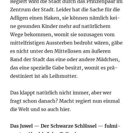
Regiert wird die Stadt durch das Prin­zen­paar im
Zen­trum der Stadt. Lei­der hat die Sache für die
Adli­gen einen Haken, sie kön­nen näm­lich kei­
ne gesun­den Kin­der mehr auf natür­li­chem
Wege bekom­men, womit sie sozu­sa­gen vom
mit­tel­fris­ti­gen Aus­ster­ben bedroht wären, gäbe
es nicht unter den Mit­tel­lo­sen am äuße­ren
Rand der Stadt das eine oder ande­re Mäd­chen,
das eine spe­zi­el­le Gabe besitzt, womit es prä­
de­sti­niert ist als Leihmutter.
Das klappt natür­lich nicht immer, aber wer
fragt schon danach? Macht regiert nun ein­mal
die Welt und so auch hier.
Das Juwel — Der Schwar­ze Schlüs­sel — ful­mi­