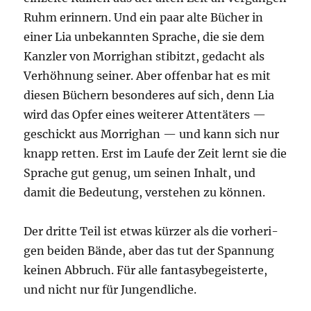
Ruhm erin­nern. Und ein paar alte Bücher in
einer Lia unbe­kann­ten Spra­che, die sie dem
Kanz­ler von Mor­rig­han sti­bitzt, gedacht als
Ver­höh­nung sei­ner. Aber offen­bar hat es mit
die­sen Büchern beson­de­res auf sich, denn Lia
wird das Opfer eines wei­te­rer Atten­tä­ters —
geschickt aus Mor­rig­han — und kann sich nur
knapp ret­ten. Erst im Lau­fe der Zeit lernt sie die
Spra­che gut genug, um sei­nen Inhalt, und
damit die Bedeu­tung, ver­ste­hen zu können.
Der drit­te Teil ist etwas kür­zer als die vor­he­ri­
gen bei­den Bän­de, aber das tut der Span­nung
kei­nen Abbruch. Für alle fan­ta­sy­be­geis­ter­te,
und nicht nur für Jungendliche.