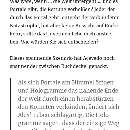
Was wäre, wenn … die Welt unter­geht … und es
Por­ta­le gibt, die Ret­tung ver­hei­ßen? Jeder der
durch das Por­tal geht, ent­geht der ver­kün­de­ten
Kata­stro­phe, hat aber kei­ne Aus­sicht auf Rück­
kehr, soll­te das Unver­meid­li­che doch aus­blei­
ben. Wie wür­den Sie sich entscheiden?
Die­ses span­nen­de Sze­na­rio hat Ace­ve­do noch
span­nen­der zwi­schen Buch­de­ckel gepackt.
Als sich Por­ta­le am Him­mel öff­nen
und Holo­gram­me das nahen­de Ende
der Welt durch einen her­ab­stür­zen­
den Kome­ten ver­kün­den, ändert sich
Alex’ Leben schlag­ar­tig. Die Holo­
gram­me sagen, dass der ein­zi­ge Weg