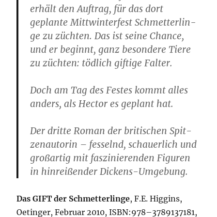
erhält den Auf­trag, für das dort
geplan­te Mitt­win­ter­fest Schmet­ter­lin­
ge zu züch­ten. Das ist sei­ne Chan­ce,
und er beginnt, ganz beson­de­re Tie­re
zu züch­ten: töd­lich gif­ti­ge Falter.
Doch am Tag des Fes­tes kommt alles
anders, als Hec­tor es geplant hat.
Der drit­te Roman der bri­ti­schen Spit­
zen­au­to­rin – fes­selnd, schau­er­lich und
groß­ar­tig mit fas­zi­nie­ren­den Figu­ren
in hin­rei­ßen­der Dickens-Umgebung.
Das GIFT der Schmet­ter­lin­ge
, F.E. Hig­gins,
Oeting­er, Febru­ar 2010, ISBN:978–3789137181,