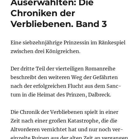
Auserwählten: Die
Chroniken
Chroniken der
der
Verbliebenen.
Verbliebenen. Band 3
Band 4
Eine sieb­zehn­jäh­ri­ge Prin­zes­sin im Rän­ke­spiel
zwi­schen drei Königreichen.
Der drit­te Teil der vier­tei­li­gen Roman­rei­he
beschreibt den wei­te­ren Weg der Gefähr­ten
nach der erfolg­rei­chen Flucht aus dem Sanc­
tum in die Hei­mat des Prin­zen, Dalbreck.
Die Chro­nik der Ver­blie­be­nen spielt in einer
Zeit nach einer gro­ßen Kata­stro­phe, die die
Alt­vor­de­ren ver­nich­tet hat und nur noch ver­
ein­zel­te Rui­nen aus der alten Zeit an ver­gan­gen