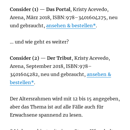
Con­sider (1) — Das Por­tal
, Kris­ty Ace­ve­do,
Are­na, März 2018, ISBN:978–3401604275, neu
und gebraucht,
anse­hen & bestel­len
.
… und wie geht es weiter?
Con­sider (2) — Der Tri­but
, Kris­ty Ace­ve­do,
Are­na, Sep­tem­ber 2018, ISBN:978–
3401604282, neu und gebraucht,
anse­hen &
bestel­len
.
Der Alters­rah­men wird mit 12 bis 15 ange­ge­ben,
aber das The­ma ist auf alle Fäl­le auch für
Erwach­se­ne span­nend zu lesen.