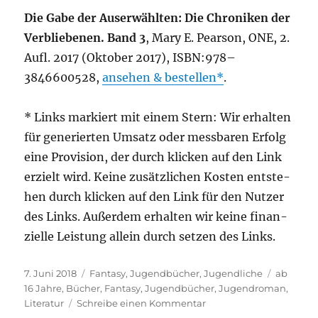
Die Gabe der Aus­er­wähl­ten: Die Chro­ni­ken der
Ver­blie­be­nen. Band 3
, Mary E. Pear­son, ONE, 2.
Aufl. 2017 (Okto­ber 2017), ISBN:978–
3846600528,
anse­hen & bestel­len
.
* Links mar­kiert mit einem Stern: Wir erhal­ten
für gene­rier­ten Umsatz oder mess­ba­ren Erfolg
eine Pro­vi­si­on, der durch kli­cken auf den Link
erzielt wird. Kei­ne zusätz­li­chen Kos­ten ent­ste­
hen durch kli­cken auf den Link für den Nut­zer
des Links. Außer­dem erhal­ten wir kei­ne finan­
zi­el­le Leis­tung allein durch set­zen des Links.
Veröffentlicht
Kategorien
Schlagwö
7. Juni 2018
Fantasy
,
Jugendbücher
,
Jugendliche
ab
am
16 Jahre
,
Bücher
,
Fantasy
,
Jugendbücher
,
Jugendroman
,
zu
Literatur
Schreibe einen Kommentar
Die