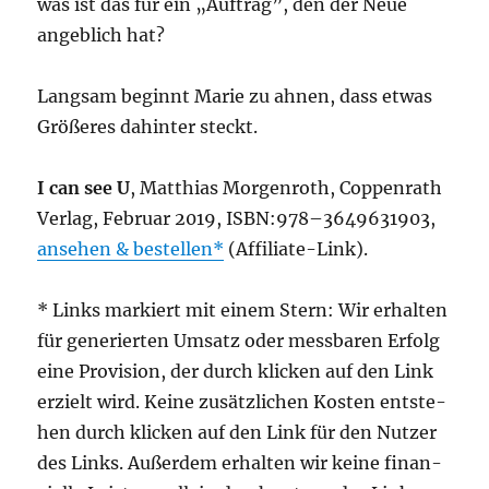
was ist das für ein „Auf­trag”, den der Neue
angeb­lich hat?
Lang­sam beginnt Marie zu ahnen, dass etwas
Grö­ße­res dahin­ter steckt.
I can see U
, Mat­thi­as Mor­gen­roth, Cop­pen­rath
Ver­lag, Febru­ar 2019, ISBN:978–3649631903,
anse­hen & bestel­len
(Affi­lia­te-Link).
* Links mar­kiert mit einem Stern: Wir erhal­ten
für gene­rier­ten Umsatz oder mess­ba­ren Erfolg
eine Pro­vi­si­on, der durch kli­cken auf den Link
erzielt wird. Kei­ne zusätz­li­chen Kos­ten ent­ste­
hen durch kli­cken auf den Link für den Nut­zer
des Links. Außer­dem erhal­ten wir kei­ne finan­