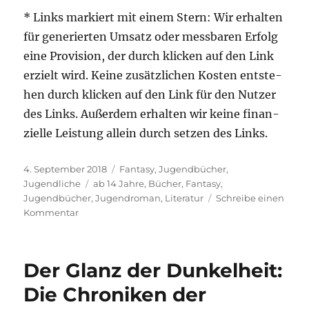
* Links mar­kiert mit einem Stern: Wir erhal­ten
für gene­rier­ten Umsatz oder mess­ba­ren Erfolg
eine Pro­vi­si­on, der durch kli­cken auf den Link
erzielt wird. Kei­ne zusätz­li­chen Kos­ten ent­ste­
hen durch kli­cken auf den Link für den Nut­zer
des Links. Außer­dem erhal­ten wir kei­ne finan­
zi­el­le Leis­tung allein durch set­zen des Links.
Veröffentlicht
Kategorien
4. September 2018
Fantasy
,
Jugendbücher
,
am
Schlagwörter
Jugendliche
ab 14 Jahre
,
Bücher
,
Fantasy
,
Jugendbücher
,
Jugendroman
,
Literatur
Schreibe einen
zu
Kommentar
Iron
Flowers
–
Der Glanz der Dunkelheit:
Die
Rebellinnen
Die Chroniken der