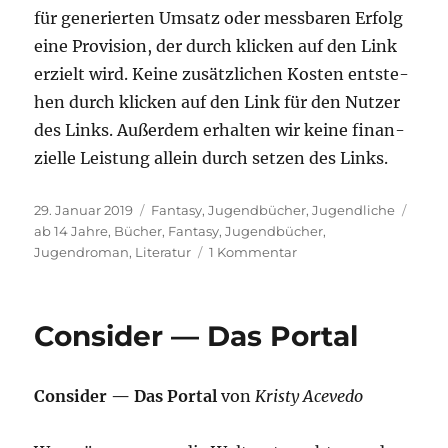
für gene­rier­ten Umsatz oder mess­ba­ren Erfolg
eine Pro­vi­si­on, der durch kli­cken auf den Link
erzielt wird. Kei­ne zusätz­li­chen Kos­ten ent­ste­
hen durch kli­cken auf den Link für den Nut­zer
des Links. Außer­dem erhal­ten wir kei­ne finan­
zi­el­le Leis­tung allein durch set­zen des Links.
Veröffentlicht
Kategorien
Schl
29. Januar 2019
Fantasy
,
Jugendbücher
,
Jugendliche
am
ab 14 Jahre
,
Bücher
,
Fantasy
,
Jugendbücher
,
zu
Jugendroman
,
Literatur
1 Kommentar
Die
fünf
Gaben
Consider — Das Portal
(Valenias
Töchter
1)
Con­sider — Das Por­tal
von
Kris­ty Ace­ve­do