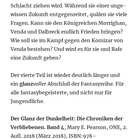
Schlacht zie­hen wird. Wäh­rend sie einer unge­
wis­sen Zukunft ent­ge­gen­rei­tet, quä­len sie vie­le
Fra­gen. Kann sie den König­rei­chen Mor­rig­han,
Ven­da und Dal­b­reck end­lich Frie­den brin­gen?
Wie soll sie im Kampf gegen den Komi­zar von
Ven­da bestehen? Und wird es für sie und Rafe
eine Zukunft geben?
Der vier­te Teil ist wie­der deut­lich län­ger und
ein
glanz
vol­ler
Abschluß der Fan­ta­sy­rei­he. Für
alle fan­ta­sy­be­geis­ter­te, und nicht nur für
Jungendliche.
Der Glanz der Dun­kel­heit: Die Chro­ni­ken der
Ver­blie­be­nen. Band 4
, Mary E. Pear­son, ONE, 2.
Aufl. 2018 (März 2018), ISBN:978–