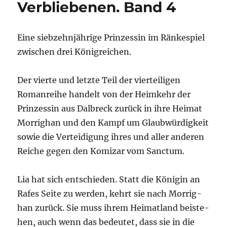
Verbliebenen. Band 4
Eine sieb­zehn­jäh­ri­ge Prin­zes­sin im Rän­ke­spiel
zwi­schen drei Königreichen.
Der vier­te und letz­te Teil der vier­tei­li­gen
Roman­rei­he han­delt von der Heim­kehr der
Prin­zes­sin aus Dal­b­reck zurück in ihre Hei­mat
Mor­rig­han und den Kampf um Glaub­wür­dig­keit
sowie die Ver­tei­di­gung ihres und aller ande­ren
Rei­che gegen den Komi­zar vom Sanctum.
Lia hat sich ent­schie­den. Statt die Köni­gin an
Rafes Sei­te zu wer­den, kehrt sie nach Mor­rig­
han zurück. Sie muss ihrem Hei­mat­land bei­ste­
hen, auch wenn das bedeu­tet, dass sie in die