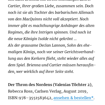
Car­tier, ihrer gro­ßen Lie­be, zusam­men sein. Doch
noch ist sie als Toch­ter des bar­ba­ri­schen Allen­ach
von den Mac­Quinns nicht voll akzep­tiert. Noch
immer gibt es macht­hung­ri­ge Anhän­ger des alten
Regimes, die ihre Intri­gen spin­nen. Und noch ist
die neue Köni­gin Isol­de nicht gekrönt …
Als der grau­sa­me Declan Lan­non, Sohn des ehe­
ma­li­gen Königs, noch vor sei­ner Gerichts­ver­hand­
lung aus den Ker­kern flieht, steht wie­der alles auf
dem Spiel. Bri­en­na und Car­tier müs­sen her­aus­fin­
den, wer wirk­lich auf ihrer Sei­te steht.
Der Thron des Nor­dens (Vale­ni­as Töch­ter 2)
,
Rebec­ca Ross, Carlsen Ver­lag, August 2019,
ISBN:978–3551583642,
anse­hen & bestel­len
.