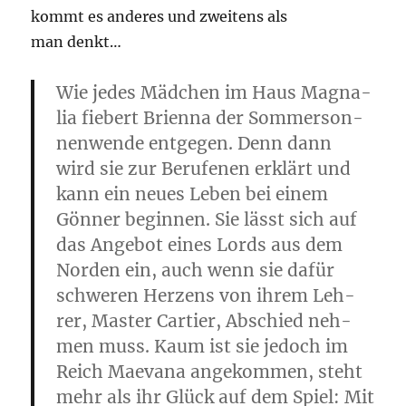
kommt es ande­res und zwei­tens als
man denkt…
Wie jedes Mäd­chen im Haus Magna­
lia fie­bert Bri­en­na der Som­mer­son­
nen­wen­de ent­ge­gen. Denn dann
wird sie zur Beru­fe­nen erklärt und
kann ein neu­es Leben bei einem
Gön­ner begin­nen. Sie lässt sich auf
das Ange­bot eines Lords aus dem
Nor­den ein, auch wenn sie dafür
schwe­ren Her­zens von ihrem Leh­
rer, Mas­ter Car­tier, Abschied neh­
men muss. Kaum ist sie jedoch im
Reich Mae­va­na ange­kom­men, steht
mehr als ihr Glück auf dem Spiel: Mit