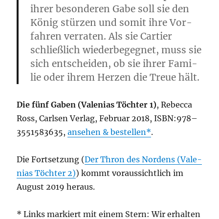
ihrer beson­de­ren Gabe soll sie den
König stür­zen und somit ihre Vor­
fah­ren ver­ra­ten. Als sie Car­tier
schließ­lich wie­der­be­geg­net, muss sie
sich ent­schei­den, ob sie ihrer Fami­
lie oder ihrem Her­zen die Treue hält.
Die fünf Gaben (Vale­ni­as Töch­ter 1)
, Rebec­ca
Ross, Carlsen Ver­lag, Febru­ar 2018, ISBN:978–
3551583635,
anse­hen & bestel­len
.
Die Fort­set­zung (
Der Thron des Nor­dens (Vale­
ni­as Töch­ter 2)
) kommt vor­aus­sicht­lich im
August 2019 heraus.
* Links mar­kiert mit einem Stern: Wir erhal­ten