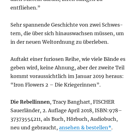
entfliehen.”
Sehr span­nen­de Geschich­te von zwei Schwes­
tern, die über sich hin­aus­wach­sen müs­sen, um
in der neu­en Welt­ord­nung zu überleben.
Auf­takt einer furio­sen Rei­he, wie vie­le Bän­de es
geben wird, kei­ne Ahnung, aber der zwei­te Teil
kommt vor­aus­sicht­lich im Janu­ar 2019 her­aus:
“Iron Flowers 2 – Die Kriegerinnen”.
Die Rebel­lin­nen
, Tra­cy Bang­hart, FISCHER
Sau­er­län­der, 2. Auf­la­ge April 2018, ISBN:978–
37373554211, als Buch, Hör­buch, Audio­buch,
neu und gebraucht,
anse­hen & bestel­len
.