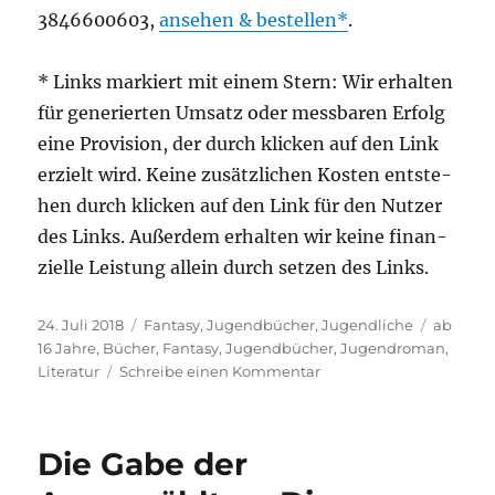
3846600603,
anse­hen & bestel­len
.
* Links mar­kiert mit einem Stern: Wir erhal­ten
für gene­rier­ten Umsatz oder mess­ba­ren Erfolg
eine Pro­vi­si­on, der durch kli­cken auf den Link
erzielt wird. Kei­ne zusätz­li­chen Kos­ten ent­ste­
hen durch kli­cken auf den Link für den Nut­zer
des Links. Außer­dem erhal­ten wir kei­ne finan­
zi­el­le Leis­tung allein durch set­zen des Links.
Veröffentlicht
Kategorien
Schlagw
24. Juli 2018
Fantasy
,
Jugendbücher
,
Jugendliche
ab
am
16 Jahre
,
Bücher
,
Fantasy
,
Jugendbücher
,
Jugendroman
,
zu
Literatur
Schreibe einen Kommentar
Der
Glanz
der
Die Gabe der
Dunkelheit:
Die