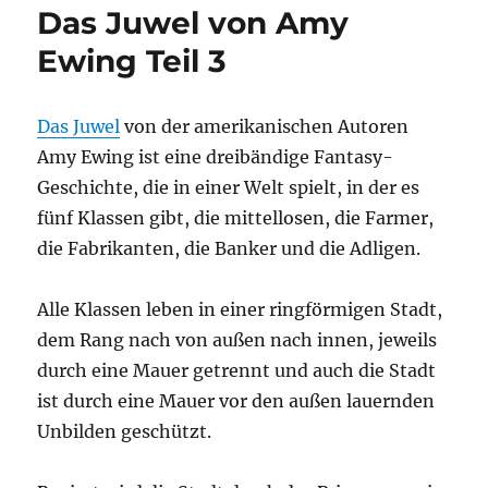
Das Juwel von Amy
Schmetterlinge
Ewing Teil 3
Das Juwel
von der ame­ri­ka­ni­schen Autoren
Amy Ewing ist eine drei­bän­di­ge Fan­ta­sy-
Geschich­te, die in einer Welt spielt, in der es
fünf Klas­sen gibt, die mit­tel­lo­sen, die Far­mer,
die Fabri­kan­ten, die Ban­ker und die Adligen.
Alle Klas­sen leben in einer ring­för­mi­gen Stadt,
dem Rang nach von außen nach innen, jeweils
durch eine Mau­er getrennt und auch die Stadt
ist durch eine Mau­er vor den außen lau­ern­den
Unbil­den geschützt.