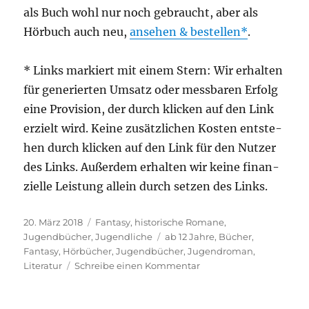
als Buch wohl nur noch gebraucht, aber als
Hör­buch auch neu,
anse­hen & bestel­len
.
* Links mar­kiert mit einem Stern: Wir erhal­ten
für gene­rier­ten Umsatz oder mess­ba­ren Erfolg
eine Pro­vi­si­on, der durch kli­cken auf den Link
erzielt wird. Kei­ne zusätz­li­chen Kos­ten ent­ste­
hen durch kli­cken auf den Link für den Nut­zer
des Links. Außer­dem erhal­ten wir kei­ne finan­
zi­el­le Leis­tung allein durch set­zen des Links.
Veröffentlicht
Kategorien
20. März 2018
Fantasy
,
historische Romane
,
am
Schlagwörter
Jugendbücher
,
Jugendliche
ab 12 Jahre
,
Bücher
,
Fantasy
,
Hörbücher
,
Jugendbücher
,
Jugendroman
,
zu
Literatur
Schreibe einen Kommentar
Das
Gift
der