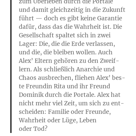
zum Über­le­ben durch die Por­ta­le
und damit gleich­zei­tig in die Zukunft
führt — doch es gibt kei­ne Garan­tie
dafür, dass das die Wahr­heit ist. Die
Gesell­schaft spal­tet sich in zwei
Lager: Die, die die Erde ver­las­sen,
und die, die blei­ben wol­len. Auch
Alex’ Eltern gehö­ren zu den Zweif­
lern. Als schließ­lich Anar­chie und
Cha­os aus­bre­chen, flie­hen Alex’ bes­
te Freun­din Rita und ihr Freund
Domi­nik durch die Por­ta­le. Alex hat
nicht mehr viel Zeit, um sich zu ent­
schei­den: Fami­lie oder Freun­de,
Wahr­heit oder Lüge, Leben
oder Tod?