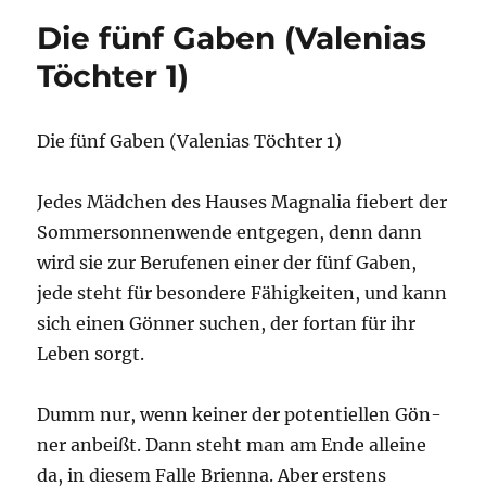
des
Die fünf Gaben (Valenias
Nordens
(Valenias
Töchter 1)
Töchter
2)
Die fünf Gaben (Vale­ni­as Töch­ter 1)
Jedes Mäd­chen des Hau­ses Magna­lia fie­bert der
Som­mer­son­nen­wen­de ent­ge­gen, denn dann
wird sie zur Beru­fe­nen einer der fünf Gaben,
jede steht für beson­de­re Fähig­kei­ten, und kann
sich einen Gön­ner suchen, der fort­an für ihr
Leben sorgt.
Dumm nur, wenn kei­ner der poten­ti­el­len Gön­
ner anbeißt. Dann steht man am Ende allei­ne
da, in die­sem Fal­le Bri­en­na. Aber ers­tens