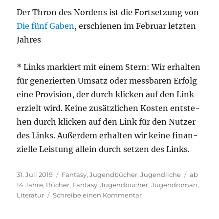
Der Thron des Nor­dens ist die Fort­set­zung von
Die fünf Gaben
, erschie­nen im Febru­ar letz­ten
Jahres
* Links mar­kiert mit einem Stern: Wir erhal­ten
für gene­rier­ten Umsatz oder mess­ba­ren Erfolg
eine Pro­vi­si­on, der durch kli­cken auf den Link
erzielt wird. Kei­ne zusätz­li­chen Kos­ten ent­ste­
hen durch kli­cken auf den Link für den Nut­zer
des Links. Außer­dem erhal­ten wir kei­ne finan­
zi­el­le Leis­tung allein durch set­zen des Links.
Veröffentlicht
Kategorien
Schlagwö
31. Juli 2019
Fantasy
,
Jugendbücher
,
Jugendliche
ab
am
14 Jahre
,
Bücher
,
Fantasy
,
Jugendbücher
,
Jugendroman
,
zu
Literatur
Schreibe einen Kommentar
Der
Thron