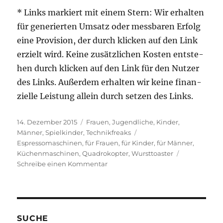
* Links mar­kiert mit einem Stern: Wir erhal­ten
für gene­rier­ten Umsatz oder mess­ba­ren Erfolg
eine Pro­vi­si­on, der durch kli­cken auf den Link
erzielt wird. Kei­ne zusätz­li­chen Kos­ten ent­ste­
hen durch kli­cken auf den Link für den Nut­zer
des Links. Außer­dem erhal­ten wir kei­ne finan­
zi­el­le Leis­tung allein durch set­zen des Links.
Veröffentlicht
Kategorien
14. Dezember 2015
Frauen
,
Jugendliche
,
Kinder
,
am
Schlagwörter
Männer
,
Spielkinder
,
Technikfreaks
Espressomaschinen
,
für Frauen
,
für Kinder
,
für Männer
,
Küchenmaschinen
,
Quadrokopter
,
Wursttoaster
zu
Schreibe einen Kommentar
Aktuell
gefragt
SUCHE