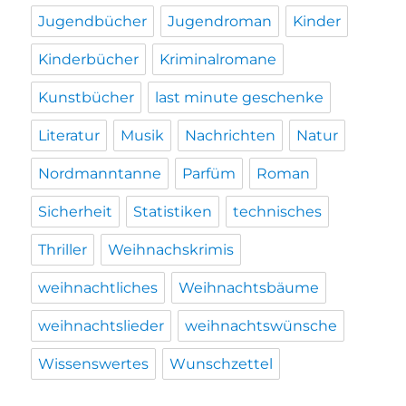
Jugendbücher
Jugendroman
Kinder
Kinderbücher
Kriminalromane
Kunstbücher
last minute geschenke
Literatur
Musik
Nachrichten
Natur
Nordmanntanne
Parfüm
Roman
Sicherheit
Statistiken
technisches
Thriller
Weihnachskrimis
weihnachtliches
Weihnachtsbäume
weihnachtslieder
weihnachtswünsche
Wissenswertes
Wunschzettel