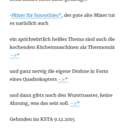
•
Mixer für Smoothies
, der gute alte Mixer tut
es natür­lich auch
ein sprich­wört­lich hei­ßes The­ma sind auch die
kochen­den Küchen­ma­schi­nen ala Ther­mo­mix
–>
und ganz ner­vig die eige­ne Droh­ne in Form
eines Qua­dro­kop­ters
–>
und dann gibts noch den Wurst­toas­ter, kei­ne
Ahnung, was das sein soll.
–>
Gefun­den im KSTA 9.12.2015