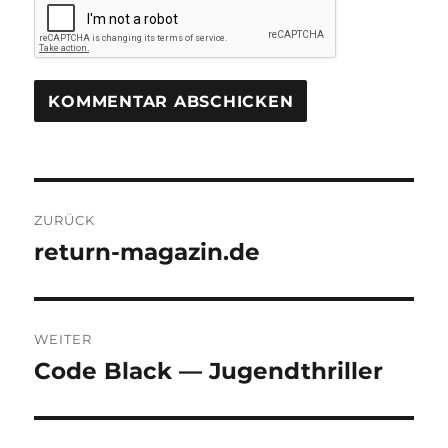
Beitragsnavigation
ZURÜCK
return-magazin.de
Vorheriger
Beitrag:
WEITER
Code Black — Jugendthriller
Nächster
Beitrag: