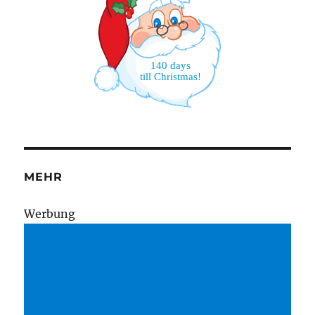
140 days
till Christmas!
MEHR
Wer­bung