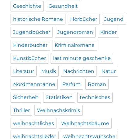
Geschichte
Gesundheit
historische Romane
Hörbücher
Jugend
Jugendbücher
Jugendroman
Kinder
Kinderbücher
Kriminalromane
Kunstbücher
last minute geschenke
Literatur
Musik
Nachrichten
Natur
Nordmanntanne
Parfüm
Roman
Sicherheit
Statistiken
technisches
Thriller
Weihnachskrimis
weihnachtliches
Weihnachtsbäume
weihnachtslieder
weihnachtswünsche