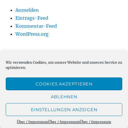
Anmelden
Eintrags-Feed
Kommentar-Feed
WordPress.org
Wir verwenden Cookies, um unsere Website und unseren Service zu
HELP ;-)
optimieren.
COOKIES AKZEPTIEREN
ABLEHNEN
EINSTELLUNGEN ANZEIGEN
Weihnachtsmann-online.net
Über / Impressum
Mit
Stolz präsentiert von WordPress
Über / Impressum
Über / Impressum
Über / Impressum