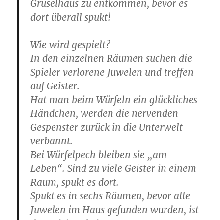
Gru­sel­haus zu ent­kom­men, bevor es
dort über­all spukt!
Wie wird gespielt?
In den ein­zel­nen Räu­men suchen die
Spie­ler ver­lo­re­ne Juwe­len und tref­fen
auf Geister.
Hat man beim Wür­feln ein glück­li­ches
Händ­chen, wer­den die ner­ven­den
Gespens­ter zurück in die Unter­welt
verbannt.
Bei Wür­fel­pech blei­ben sie „am
Leben“. Sind zu vie­le Geis­ter in einem
Raum, spukt es dort.
Spukt es in sechs Räu­men, bevor alle
Juwe­len im Haus gefun­den wur­den, ist