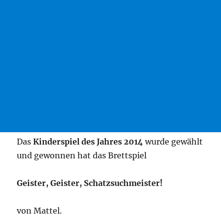
Das
Kin­der­spiel des Jah­res 2014
wur­de gewählt
und gewon­nen hat das Brettspiel
Geis­ter, Geis­ter, Schatzsuchmeister!
von Mat­tel.