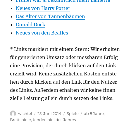
Frü­her war ja bekannt­lich mehr Lametta
Neu­es von Har­ry Potter
Das Alter von Tannenbäumen
Donald Duck
Neu­es von den Beatles
* Links mar­kiert mit einem Stern: Wir erhal­ten
für gene­rier­ten Umsatz oder mess­ba­ren Erfolg
eine Pro­vi­si­on, der durch kli­cken auf den Link
erzielt wird. Kei­ne zusätz­li­chen Kos­ten ent­ste­
hen durch kli­cken auf den Link für den Nut­zer
des Links. Außer­dem erhal­ten wir kei­ne finan­
zi­el­le Leis­tung allein durch set­zen des Links.
Autor
Veröffentlicht
Kategorien
Schlagwörter
wichtel
25. Juni 2014
Spiele
ab 8 Jahre
,
am
Brettspiele
,
Kinderspiel des Jahres