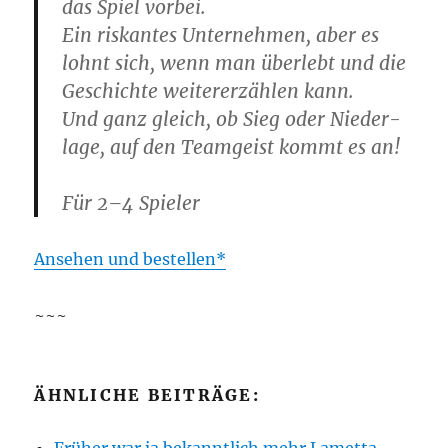
das Spiel vorbei.
Ein ris­kan­tes Unter­neh­men, aber es
lohnt sich, wenn man über­lebt und die
Geschich­te wei­ter­erzäh­len kann.
Und ganz gleich, ob Sieg oder Nie­der­
la­ge, auf den Team­geist kommt es an!
Für 2–4 Spieler
Anse­hen und bestellen
~~~
ÄHNLICHE BEITRÄGE: