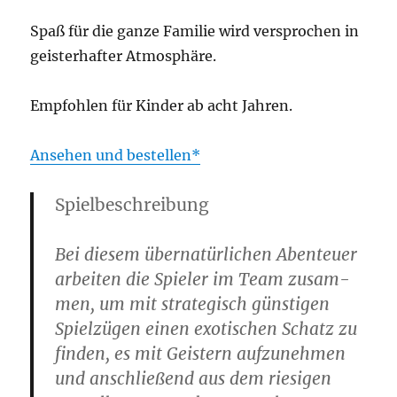
Spaß für die gan­ze Fami­lie wird ver­spro­chen in
geis­ter­haf­ter Atmosphäre.
Emp­foh­len für Kin­der ab acht Jahren.
Anse­hen und bestellen
Spiel­be­schrei­bung
Bei die­sem über­na­tür­li­chen Aben­teu­er
arbei­ten die Spie­ler im Team zusam­
men, um mit stra­te­gisch güns­ti­gen
Spiel­zü­gen einen exo­ti­schen Schatz zu
fin­den, es mit Geis­tern auf­zu­neh­men
und anschlie­ßend aus dem rie­si­gen