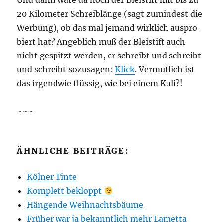
Und dann wäre da noch der Blei­stift mit bis zu
20 Kilo­me­ter Schreib­län­ge (sagt zumin­dest die
Wer­bung), ob das mal jemand wirk­lich aus­pro­
biert hat? Angeb­lich muß der Blei­stift auch
nicht gespitzt wer­den, er schreibt und schreibt
und schreibt sozu­sa­gen:
Klick
. Ver­mut­lich ist
das irgend­wie flüs­sig, wie bei einem Kuli?!
~~~
ÄHNLICHE BEITRÄGE:
Köl­ner Tinte
Kom­plett bekloppt
Hän­gen­de Weihnachtsbäume
Frü­her war ja bekannt­lich mehr Lametta