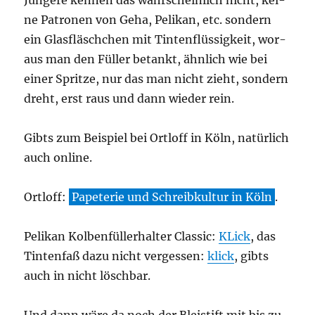
Jün­ge­re ken­nen das wahr­schein­lich nicht, kei­
ne Patro­nen von Geha, Peli­kan, etc. son­dern
ein Glas­fläsch­chen mit Tin­ten­flüs­sig­keit, wor­
aus man den Fül­ler betankt, ähn­lich wie bei
einer Sprit­ze, nur das man nicht zieht, son­dern
dreht, erst raus und dann wie­der rein.
Gibts zum Bei­spiel bei Ortl­off in Köln, natür­lich
auch online.
Ortl­off:
Pape­te­rie und Schreib­kul­tur in Köln
.
Peli­kan Kol­ben­fül­ler­hal­ter Clas­sic:
KLick
, das
Tin­ten­faß dazu nicht ver­ges­sen:
klick
, gibts
auch in nicht löschbar.