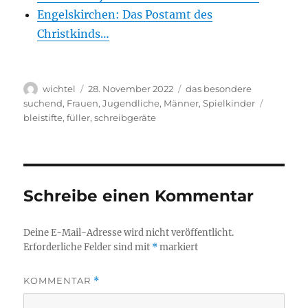
Engels­kir­chen: Das Post­amt des
Christkinds…
Autor
Veröffentlicht
Kategorien
wichtel
28. November 2022
das besondere
am
Schlagwö
suchend
,
Frauen
,
Jugendliche
,
Männer
,
Spielkinder
bleistifte
,
füller
,
schreibgeräte
Schreibe einen Kommentar
Deine E-Mail-Adresse wird nicht veröffentlicht.
Erforderliche Felder sind mit
*
markiert
KOMMENTAR
*