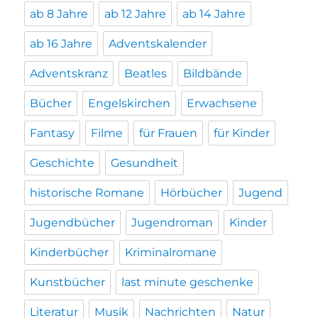
ab 8 Jahre
ab 12 Jahre
ab 14 Jahre
ab 16 Jahre
Adventskalender
Adventskranz
Beatles
Bildbände
Bücher
Engelskirchen
Erwachsene
Fantasy
Filme
für Frauen
für Kinder
Geschichte
Gesundheit
historische Romane
Hörbücher
Jugend
Jugendbücher
Jugendroman
Kinder
Kinderbücher
Kriminalromane
Kunstbücher
last minute geschenke
Literatur
Musik
Nachrichten
Natur