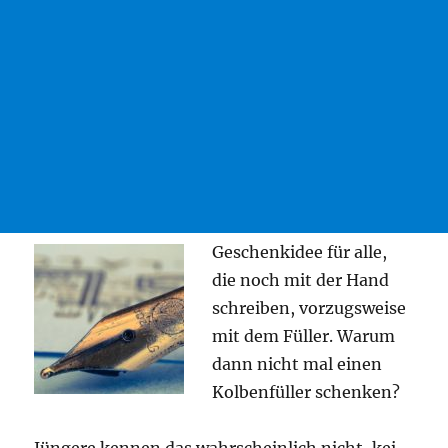
Geschenk­idee für alle,
die noch mit der Hand
schrei­ben, vor­zugs­wei­se
mit dem Fül­ler. War­um
dann nicht mal einen
Kol­ben­fül­ler schenken?