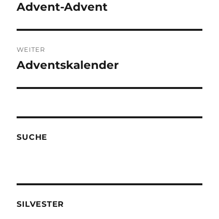
Advent-Advent
Vorheriger
Beitrag:
WEITER
Adventskalender
Nächster
Beitrag:
SUCHE
SILVESTER