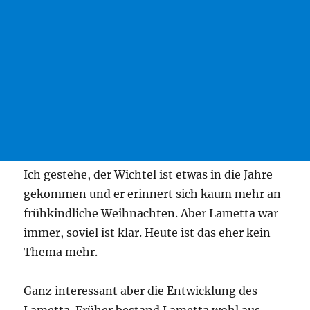
Ich geste­he, der Wich­tel ist etwas in die Jah­re
gekom­men und er erin­nert sich kaum mehr an
früh­kind­li­che Weih­nach­ten. Aber Lamet­ta war
immer, soviel ist klar. Heu­te ist das eher kein
The­ma mehr.
Ganz inter­es­sant aber die Ent­wick­lung des