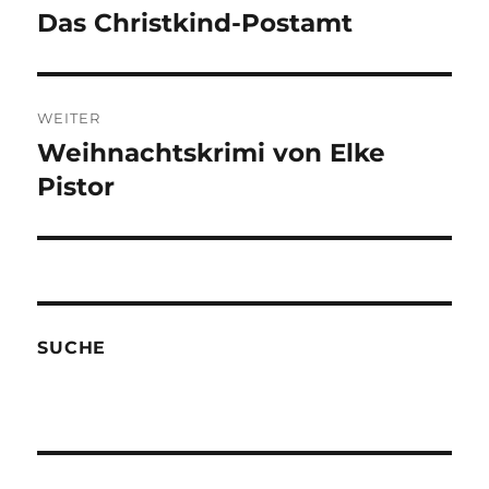
Das Christkind-Postamt
Vorheriger
Beitrag:
WEITER
Weihnachtskrimi von Elke
Nächster
Beitrag:
Pistor
SUCHE