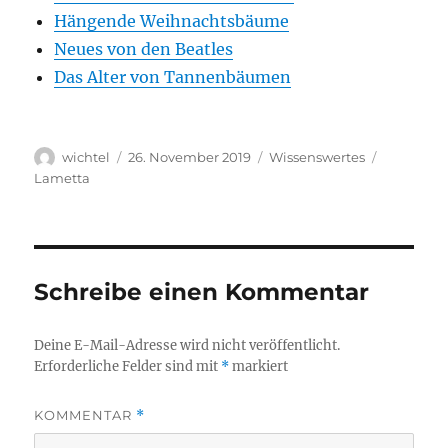
Hän­gen­de Weihnachtsbäume
Neu­es von den Beatles
Das Alter von Tannenbäumen
Autor
Veröffentlicht
Kategorien
Schlagwör
wichtel
26. November 2019
Wissenswertes
am
Lametta
Schreibe einen Kommentar
Deine E-Mail-Adresse wird nicht veröffentlicht.
Erforderliche Felder sind mit
*
markiert
KOMMENTAR
*