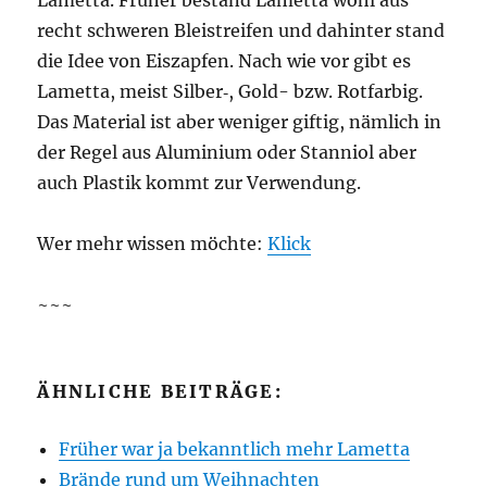
Lamet­ta. Frü­her bestand Lamet­ta wohl aus
recht schwe­ren Blei­strei­fen und dahin­ter stand
die Idee von Eis­zap­fen. Nach wie vor gibt es
Lamet­ta, meist Silber‑, Gold- bzw. Rot­far­big.
Das Mate­ri­al ist aber weni­ger gif­tig, näm­lich in
der Regel aus Alu­mi­ni­um oder Stan­ni­ol aber
auch Plas­tik kommt zur Verwendung.
Wer mehr wis­sen möch­te:
Klick
~~~
ÄHNLICHE BEITRÄGE:
Frü­her war ja bekannt­lich mehr Lametta
Brän­de rund um Weihnachten