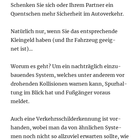
Schen­ken Sie sich oder Ihrem Part­ner ein
Quent­schen mehr Sicher­heit im Autoverkehr.
Natür­lich nur, wenn Sie das ent­spre­chen­de
Klein­geld haben (und Ihr Fahr­zeug geeig­
net ist)…
Wor­um es geht? Um ein nach­träg­lich ein­zu­
bau­en­des Sys­tem, wel­ches unter ande­rem vor
dro­hen­den Kol­li­sio­nen war­nen kann, Spur­hal­
tung im Blick hat und Fuß­gän­ger vor­aus
meldet.
Auch eine Ver­kehrs­schil­der­ken­nung ist vor­
han­den, wobei man da von ähn­li­chen Sys­te­
men noch nicht so all­zu­viel erwar­ten soll­te, wie