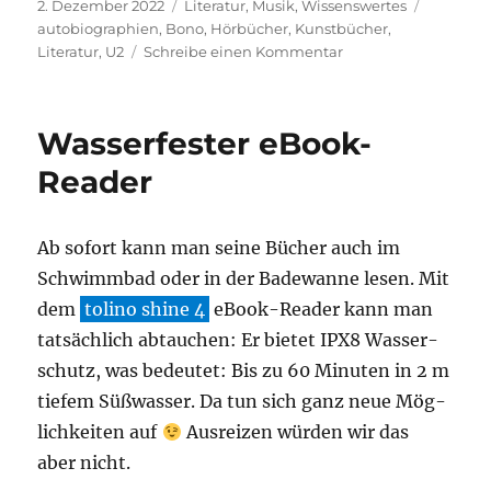
Veröffentlicht
Kategorien
Schlagwö
2. Dezember 2022
Literatur
,
Musik
,
Wissenswertes
am
autobiographien
,
Bono
,
Hörbücher
,
Kunstbücher
,
zu
Literatur
,
U2
Schreibe einen Kommentar
Surrender
Wasserfester eBook-
Reader
Ab sofort kann man sei­ne Bücher auch im
Schwimm­bad oder in der Bade­wan­ne lesen. Mit
dem
toli­no shi­ne 4
eBook-Rea­der kann man
tat­säch­lich abtau­chen: Er bie­tet IPX8 Was­ser­
schutz, was bedeu­tet: Bis zu 60 Minu­ten in 2 m
tie­fem Süß­was­ser. Da tun sich ganz neue Mög­
lich­kei­ten auf
Aus­rei­zen wür­den wir das
aber nicht.