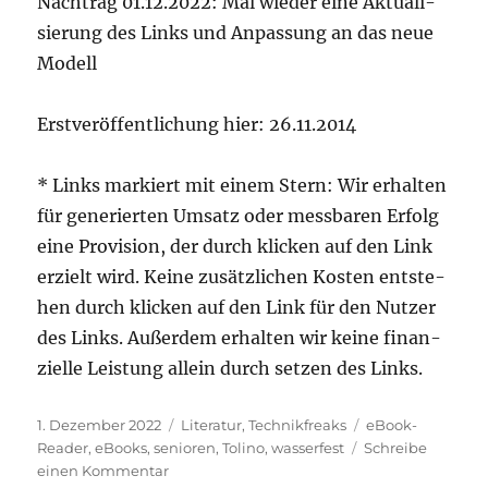
Nach­trag 01.12.2022: Mal wie­der eine Aktua­li­
sie­rung des Links und Anpas­sung an das neue
Modell
Erst­ver­öf­fent­li­chung hier: 26.11.2014
* Links mar­kiert mit einem Stern: Wir erhal­ten
für gene­rier­ten Umsatz oder mess­ba­ren Erfolg
eine Pro­vi­si­on, der durch kli­cken auf den Link
erzielt wird. Kei­ne zusätz­li­chen Kos­ten ent­ste­
hen durch kli­cken auf den Link für den Nut­zer
des Links. Außer­dem erhal­ten wir kei­ne finan­
zi­el­le Leis­tung allein durch set­zen des Links.
Veröffentlicht
Kategorien
Schlagwörter
1. Dezember 2022
Literatur
,
Technikfreaks
eBook-
am
Reader
,
eBooks
,
senioren
,
Tolino
,
wasserfest
Schreibe
zu
einen Kommentar