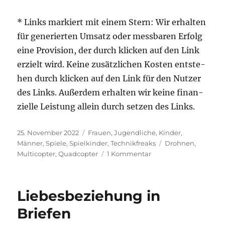
* Links mar­kiert mit einem Stern: Wir erhal­ten
für gene­rier­ten Umsatz oder mess­ba­ren Erfolg
eine Pro­vi­si­on, der durch kli­cken auf den Link
erzielt wird. Kei­ne zusätz­li­chen Kos­ten ent­ste­
hen durch kli­cken auf den Link für den Nut­zer
des Links. Außer­dem erhal­ten wir kei­ne finan­
zi­el­le Leis­tung allein durch set­zen des Links.
Veröffentlicht
Kategorien
25. November 2022
Frauen
,
Jugendliche
,
Kinder
,
am
Schlagwörter
Männer
,
Spiele
,
Spielkinder
,
Technikfreaks
Drohnen
,
zu
Multicopter
,
Quadcopter
1 Kommentar
Drohnen,
soweit
das
Liebesbeziehung in
Auge
blickt?
Briefen