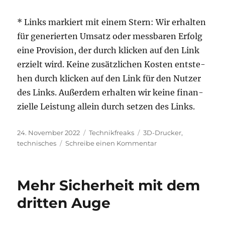
* Links mar­kiert mit einem Stern: Wir erhal­ten
für gene­rier­ten Umsatz oder mess­ba­ren Erfolg
eine Pro­vi­si­on, der durch kli­cken auf den Link
erzielt wird. Kei­ne zusätz­li­chen Kos­ten ent­ste­
hen durch kli­cken auf den Link für den Nut­zer
des Links. Außer­dem erhal­ten wir kei­ne finan­
zi­el­le Leis­tung allein durch set­zen des Links.
Veröffentlicht
Kategorien
Schlagwörter
24. November 2022
Technikfreaks
3D-Drucker
,
am
zu
technisches
Schreibe einen Kommentar
3D-
Drucker
Mehr Sicherheit mit dem
dritten Auge