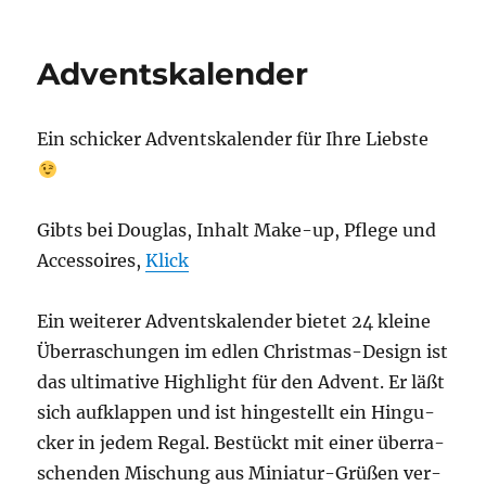
Wasserfester
eBook-
Reader
Adventskalender
Ein schi­cker Advents­ka­len­der für Ihre Liebste
Gibts bei Dou­glas, Inhalt Make-up, Pfle­ge und
Acces­soires,
Klick
Ein wei­te­rer Advents­ka­len­der bie­tet 24 klei­ne
Über­ra­schun­gen im edlen Christ­mas-Design ist
das ulti­ma­ti­ve High­light für den Advent. Er läßt
sich auf­klap­pen und ist hin­ge­stellt ein Hin­gu­
cker in jedem Regal. Bestückt mit einer über­ra­
schen­den Mischung aus Minia­tur-Grü­ßen ver­