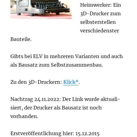
Heim­wer­ker: Ein
3D-Dru­cker zum
selbst­er­stel­len
ver­schie­dens­ter
Bauteile.
Gibts bei ELV in meh­re­ren Vari­an­ten und auch
als Bau­satz zum Selbstzusammenbau.
Zu den 3D-Dru­ckern:
Klick
.
Nach­trag 24.11.2022: Der Link wur­de aktua­li­
siert, der Dru­cker als Bau­satz ist noch
vorhanden.
Erst­ver­öf­fent­li­chung hier: 15.12.2015