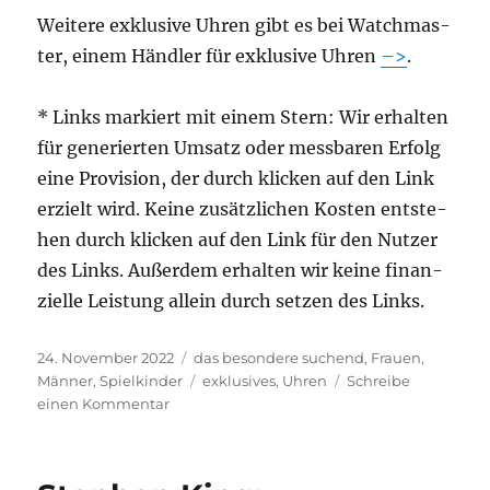
Wei­te­re exklu­si­ve Uhren gibt es bei Watch­mas­
ter, einem Händ­ler für exklu­si­ve Uhren
–>
.
* Links mar­kiert mit einem Stern: Wir erhal­ten
für gene­rier­ten Umsatz oder mess­ba­ren Erfolg
eine Pro­vi­si­on, der durch kli­cken auf den Link
erzielt wird. Kei­ne zusätz­li­chen Kos­ten ent­ste­
hen durch kli­cken auf den Link für den Nut­zer
des Links. Außer­dem erhal­ten wir kei­ne finan­
zi­el­le Leis­tung allein durch set­zen des Links.
Veröffentlicht
Kategorien
24. November 2022
das besondere suchend
,
Frauen
,
am
Schlagwörter
Männer
,
Spielkinder
exklusives
,
Uhren
Schreibe
zu
einen Kommentar
Exklusive
Uhren