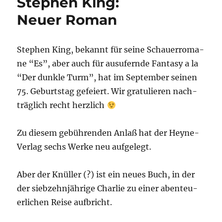
Stephen King:
Neuer Roman
Ste­phen King, bekannt für sei­ne Schau­er­ro­ma­
ne “Es”, aber auch für aus­ufern­de Fan­ta­sy a la
“Der dunk­le Turm”, hat im Sep­tem­ber sei­nen
75. Geburts­tag gefei­ert. Wir gra­tu­lie­ren nach­
träg­lich recht herzlich
Zu die­sem gebüh­ren­den Anlaß hat der Hey­ne-
Ver­lag sechs Wer­ke neu aufgelegt.
Aber der Knül­ler (?) ist ein neu­es Buch, in der
der sieb­zehn­jäh­ri­ge Char­lie zu einer aben­teu­
er­li­chen Rei­se aufbricht.