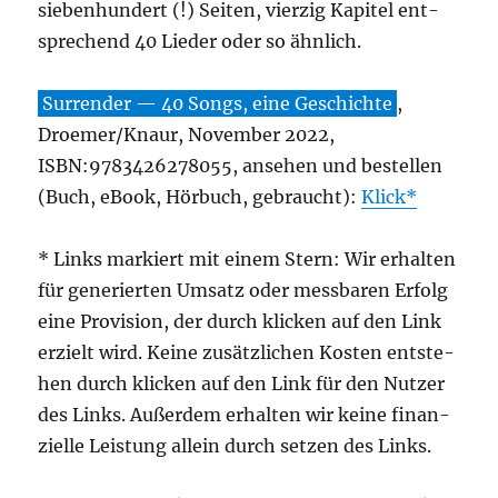
sie­ben­hun­dert (!) Sei­ten, vier­zig Kapi­tel ent­
spre­chend 40 Lie­der oder so ähnlich.
Sur­ren­der — 40 Songs, eine Geschich­te
,
Droemer/Knaur, Novem­ber 2022,
ISBN:9783426278055, anse­hen und bestel­len
(Buch, eBook, Hör­buch, gebraucht):
Klick
* Links mar­kiert mit einem Stern: Wir erhal­ten
für gene­rier­ten Umsatz oder mess­ba­ren Erfolg
eine Pro­vi­si­on, der durch kli­cken auf den Link
erzielt wird. Kei­ne zusätz­li­chen Kos­ten ent­ste­
hen durch kli­cken auf den Link für den Nut­zer
des Links. Außer­dem erhal­ten wir kei­ne finan­
zi­el­le Leis­tung allein durch set­zen des Links.