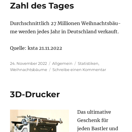
Zahl des Tages
Durch­schnitt­lich 27 Mil­lio­nen Weih­nachts­bäu­
me wer­den jedes Jahr in Deutsch­land verkauft.
Quel­le: ksta 21.11.2022
Veröffentlicht
Kategorien
Schlagwörter
24. November 2022
Allgemein
Statistiken
,
am
zu
Weihnachtsbäume
Schreibe einen Kommentar
Zahl
des Tages
3D-Drucker
Das ulti­ma­ti­ve
Geschenk für
jeden Bast­ler und