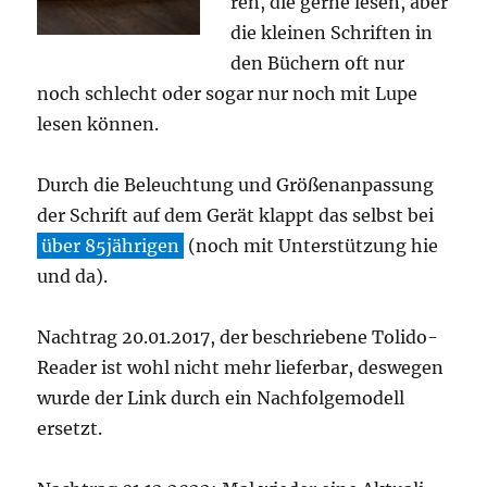
ren, die ger­ne lesen, aber
die klei­nen Schrif­ten in
den Büchern oft nur
noch schlecht oder sogar nur noch mit Lupe
lesen können.
Durch die Beleuch­tung und Grö­ßen­an­pas­sung
der Schrift auf dem Gerät klappt das selbst bei
über 85jährigen
(noch mit Unter­stüt­zung hie
und da).
Nach­trag 20.01.2017, der beschrie­be­ne Toli­do-
Rea­der ist wohl nicht mehr lie­fer­bar, des­we­gen
wur­de der Link durch ein Nach­fol­ge­mo­dell
ersetzt.