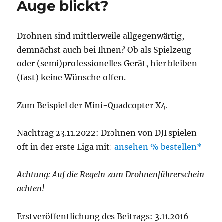
Auge blickt?
Droh­nen sind mitt­ler­wei­le all­ge­gen­wär­tig,
dem­nächst auch bei Ihnen? Ob als Spiel­zeug
oder (semi)professionelles Gerät, hier blei­ben
(fast) kei­ne Wün­sche offen.
Zum Bei­spiel der Mini-Quad­c­op­ter X4.
Nach­trag 23.11.2022: Droh­nen von DJI spie­len
oft in der ers­te Liga mit:
anse­hen % bestellen
Ach­tung: Auf die Regeln zum Droh­nen­füh­rer­schein
achten!
Erst­ver­öf­fent­li­chung des Bei­trags: 3.11.2016