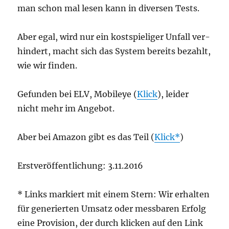
man schon mal lesen kann in diver­sen Tests.
Aber egal, wird nur ein kost­spie­li­ger Unfall ver­
hin­dert, macht sich das Sys­tem bereits bezahlt,
wie wir finden.
Gefun­den bei ELV, Mobi­leye (
Klick
), lei­der
nicht mehr im Angebot.
Aber bei Ama­zon gibt es das Teil (
Klick
)
Erst­ver­öf­fent­li­chung: 3.11.2016
* Links mar­kiert mit einem Stern: Wir erhal­ten
für gene­rier­ten Umsatz oder mess­ba­ren Erfolg
eine Pro­vi­si­on, der durch kli­cken auf den Link