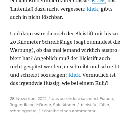
Peli­kan Kol­ben­fül­ler­hal­ter Clas­sic:
KLick
, das
Tin­ten­faß dazu nicht ver­ges­sen:
klick
, gibts
auch in nicht löschbar.
Und dann wäre da noch der Blei­stift mit bis zu
20 Kilo­me­ter Schreib­län­ge (sagt zumin­dest die
Wer­bung), ob das mal jemand wirk­lich aus­pro­
biert hat? Angeb­lich muß der Blei­stift auch
nicht gespitzt wer­den, er schreibt und schreibt
und schreibt sozu­sa­gen:
Klick
. Ver­mut­lich ist
das irgend­wie flüs­sig, wie bei einem Kuli?!
Veröffentlicht
Kategorien
28. November 2022
das besondere suchend
,
Frauen
,
am
Schlagwörter
Jugendliche
,
Männer
,
Spielkinder
bleistifte
,
füller
,
zu
schreibgeräte
Schreibe einen Kommentar
Feines
Schreibgerät