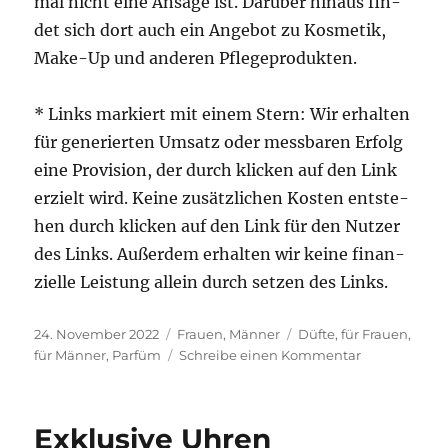
mal nicht eine Ansa­ge ist. Dar­über hin­aus fin­
det sich dort auch ein Ange­bot zu Kos­me­tik,
Make-Up und ande­ren Pflegeprodukten.
* Links mar­kiert mit einem Stern: Wir erhal­ten
für gene­rier­ten Umsatz oder mess­ba­ren Erfolg
eine Pro­vi­si­on, der durch kli­cken auf den Link
erzielt wird. Kei­ne zusätz­li­chen Kos­ten ent­ste­
hen durch kli­cken auf den Link für den Nut­zer
des Links. Außer­dem erhal­ten wir kei­ne finan­
zi­el­le Leis­tung allein durch set­zen des Links.
Veröffentlicht
Kategorien
Schlagwörter
24. November 2022
Frauen
,
Männer
Düfte
,
für Frauen
,
am
zu
für Männer
,
Parfüm
Schreibe einen Kommentar
Parfum
und mehr
Exklusive Uhren