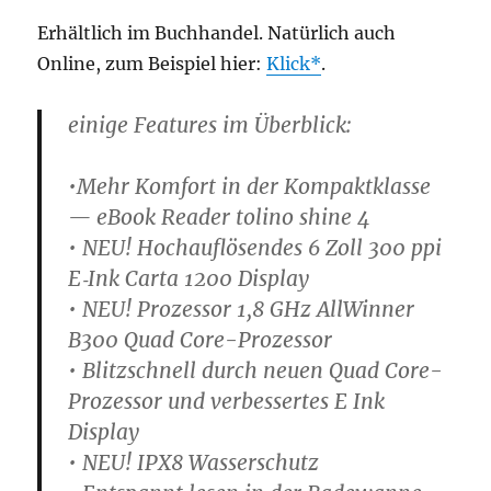
Erhält­lich im Buch­han­del. Natür­lich auch
Online, zum Bei­spiel hier:
Klick
.
eini­ge Fea­tures im Überblick:
•Mehr Kom­fort in der Kom­pakt­klas­se
— eBook Rea­der toli­no shi­ne 4
• NEU! Hoch­auf­lö­sen­des 6 Zoll 300 ppi
E‑Ink Car­ta 1200 Display
• NEU! Pro­zes­sor 1,8 GHz All­Win­ner
B300 Quad Core-Prozessor
• Blitz­schnell durch neu­en Quad Core-
Pro­zes­sor und ver­bes­ser­tes E Ink
Display
• NEU! IPX8 Wasserschutz