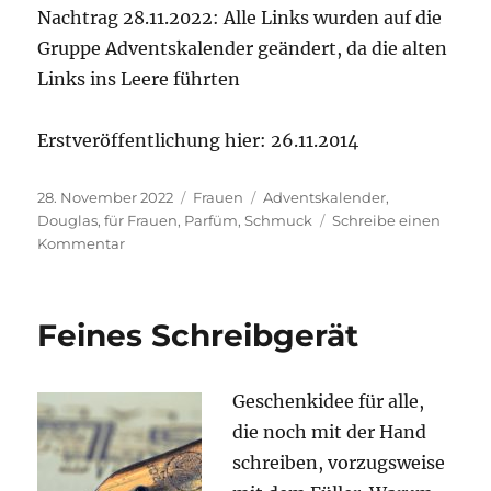
Nach­trag 28.11.2022: Alle Links wur­den auf die
Grup­pe Advents­ka­len­der geän­dert, da die alten
Links ins Lee­re führten
Erst­ver­öf­fent­li­chung hier: 26.11.2014
Veröffentlicht
Kategorien
Schlagwörter
28. November 2022
Frauen
Adventskalender
,
am
Douglas
,
für Frauen
,
Parfüm
,
Schmuck
Schreibe einen
zu
Kommentar
Adventskalender
Feines Schreibgerät
Geschenk­idee für alle,
die noch mit der Hand
schrei­ben, vor­zugs­wei­se