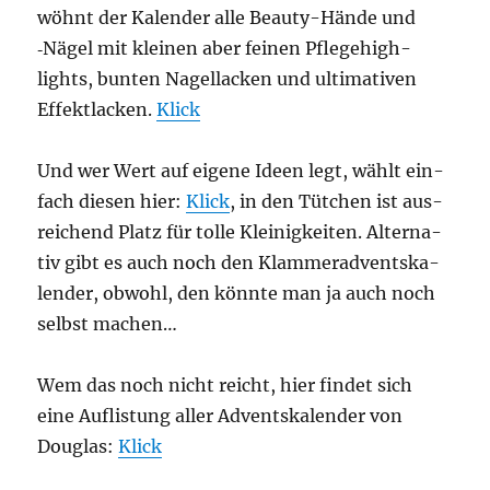
wöhnt der Kalen­der alle Beau­ty-Hän­de und
‑Nägel mit klei­nen aber fei­nen Pfle­ge­high­
lights, bun­ten Nagel­la­cken und ulti­ma­ti­ven
Effekt­la­cken.
Klick
Und wer Wert auf eige­ne Ideen legt, wählt ein­
fach die­sen hier:
Klick
, in den Tüt­chen ist aus­
rei­chend Platz für tol­le Klei­nig­kei­ten. Alter­na­
tiv gibt es auch noch den Klam­mer­ad­vents­ka­
len­der, obwohl, den könn­te man ja auch noch
selbst machen…
Wem das noch nicht reicht, hier fin­det sich
eine Auf­lis­tung aller Advents­ka­len­der von
Dou­glas:
Klick