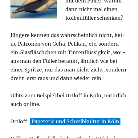
mit dem Fül­ler. War­um
dann nicht mal einen
Kol­ben­fül­ler schenken?
Jün­ge­re ken­nen das wahr­schein­lich nicht, kei­
ne Patro­nen von Geha, Peli­kan, etc. son­dern
ein Glas­fläsch­chen mit Tin­ten­flüs­sig­keit, wor­
aus man den Fül­ler betankt, ähn­lich wie bei
einer Sprit­ze, nur das man nicht zieht, son­dern
dreht, erst raus und dann wie­der rein.
Gibts zum Bei­spiel bei Ortl­off in Köln, natür­lich
auch online.
Ortl­off:
Pape­te­rie und Schreib­kul­tur in Köln
.