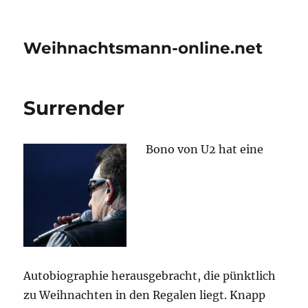
Weihnachtsmann-online.net
Surrender
Bono von U2 hat eine
Auto­bio­gra­phie her­aus­ge­bracht, die pünkt­lich
zu Weih­nach­ten in den Rega­len liegt. Knapp