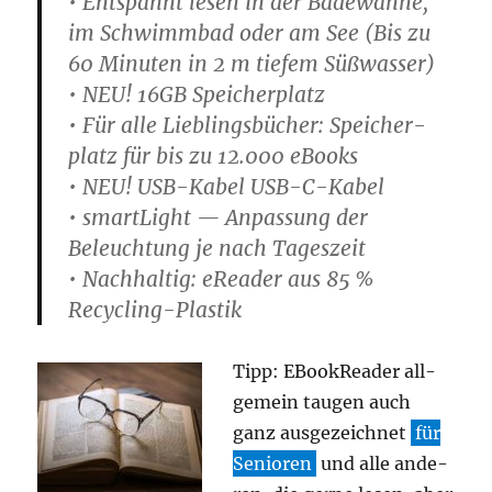
• Ent­spannt lesen in der Bade­wan­ne,
im Schwimm­bad oder am See (Bis zu
60 Minu­ten in 2 m tie­fem Süßwasser)
• NEU! 16GB Speicherplatz
• Für alle Lieb­lings­bü­cher: Spei­cher­
platz für bis zu 12.000 eBooks
• NEU! USB-Kabel USB-C-Kabel
• smart­Light — Anpas­sung der
Beleuch­tung je nach Tageszeit
• Nach­hal­tig: eRea­der aus 85 %
Recycling-Plastik
Tipp: EBoo­kRea­der all­
ge­mein tau­gen auch
ganz aus­ge­zeich­net
für
Senio­ren
und alle ande­