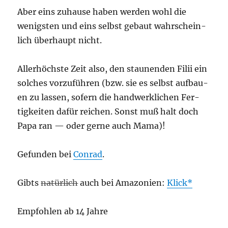
Aber eins zuhau­se haben wer­den wohl die
wenigs­ten und eins selbst gebaut wahr­schein­
lich über­haupt nicht.
Aller­höchs­te Zeit also, den stau­nen­den Filii ein
sol­ches vor­zu­füh­ren (bzw. sie es selbst auf­bau­
en zu las­sen, sofern die hand­werk­li­chen Fer­
tig­kei­ten dafür rei­chen. Sonst muß halt doch
Papa ran — oder ger­ne auch Mama)!
Gefun­den bei
Con­rad
.
Gibts
natür­lich
auch bei Ama­zo­ni­en:
Klick
Emp­foh­len ab 14 Jahre