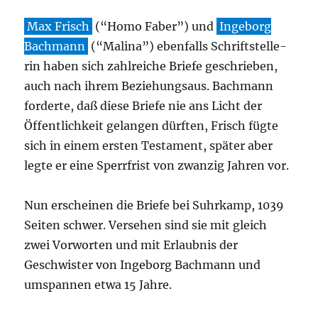
Max Frisch
(“Homo Faber”) und
Inge­borg
Bach­mann
(“Mali­na”) eben­falls Schrift­stel­le­
rin haben sich zahl­rei­che Brie­fe geschrie­ben,
auch nach ihrem Bezie­hungs­aus. Bach­mann
for­der­te, daß die­se Brie­fe nie ans Licht der
Öffent­lich­keit gelan­gen dürf­ten, Frisch füg­te
sich in einem ers­ten Tes­ta­ment, spä­ter aber
leg­te er eine Sperr­frist von zwan­zig Jah­ren vor.
Nun erschei­nen die Brie­fe bei Suhr­kamp, 1039
Sei­ten schwer. Ver­se­hen sind sie mit gleich
zwei Vor­wor­ten und mit Erlaub­nis der
Geschwis­ter von Inge­borg Bach­mann und
umspan­nen etwa 15 Jahre.