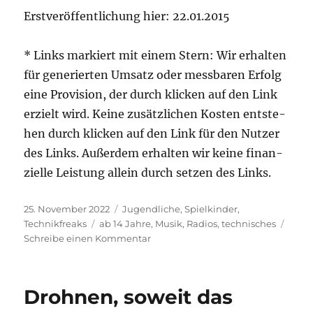
Erst­ver­öf­fent­li­chung hier: 22.01.2015
* Links mar­kiert mit einem Stern: Wir erhal­ten
für gene­rier­ten Umsatz oder mess­ba­ren Erfolg
eine Pro­vi­si­on, der durch kli­cken auf den Link
erzielt wird. Kei­ne zusätz­li­chen Kos­ten ent­ste­
hen durch kli­cken auf den Link für den Nut­zer
des Links. Außer­dem erhal­ten wir kei­ne finan­
zi­el­le Leis­tung allein durch set­zen des Links.
Veröffentlicht
Kategorien
25. November 2022
Jugendliche
,
Spielkinder
,
am
Schlagwörter
Technikfreaks
ab 14 Jahre
,
Musik
,
Radios
,
technisches
zu
Schreibe einen Kommentar
Röhrenradio
zum
selberbauen
Drohnen, soweit das