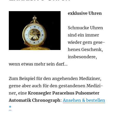
exklu­si­ve Uhren
Schmu­cke Uhren
sind ein immer
wie­der gern gese­
he­nes Geschenk,
ins­be­son­de­re,
wenn etwas mehr sein darf…
Zum Bei­spiel für den ange­hen­den Medi­zi­ner,
ger­ne aber auch für den gestan­de­nen Medi­zi­
ner, eine
Kron­seg­ler Para­cel­sus Pul­so­me­ter
Auto­ma­tik Chro­no­graph
:
Anse­hen & bestellen