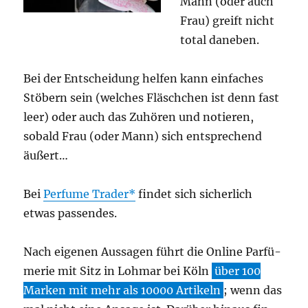
Mann (oder auch
Frau) greift nicht
total daneben.
Bei der Ent­schei­dung hel­fen kann ein­fa­ches
Stö­bern sein (wel­ches Fläsch­chen ist denn fast
leer) oder auch das Zuhö­ren und notie­ren,
sobald Frau (oder Mann) sich ent­spre­chend
äußert…
Bei
Per­fu­me Trader
fin­det sich sicher­lich
etwas passendes.
Nach eige­nen Aus­sa­gen führt die Online Par­fü­
me­rie mit Sitz in Loh­mar bei Köln
über 100
Mar­ken mit mehr als 10000 Arti­keln
; wenn das