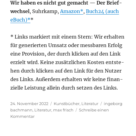
Wir haben es nicht gut gemacht — Der Brief­
wech­sel
, Suhr­kamp,
Ama­zon
,
Buch24 (auch
eBuch)
*
* Links mar­kiert mit einem Stern: Wir erhal­ten
für gene­rier­ten Umsatz oder mess­ba­ren Erfolg
eine Pro­vi­si­on, der durch kli­cken auf den Link
erzielt wird. Kei­ne zusätz­li­chen Kos­ten ent­ste­
hen durch kli­cken auf den Link für den Nut­zer
des Links. Außer­dem erhal­ten wir kei­ne finan­
zi­el­le Leis­tung allein durch set­zen des Links.
Veröffentlicht
Kategorien
Schlagwörter
24. November 2022
Kunstbücher
,
Literatur
ingeborg
am
bachmann
,
Literatur
,
max frisch
Schreibe einen
zu
Kommentar
Liebesbeziehung
in
Briefen